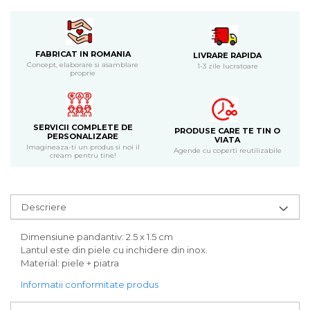
Bijuterii
CERCEI ZAMAC
Ateliere - planse cu nisip colorat
FABRICAT IN ROMANIA
LIVRARE RAPIDA
Concept, elaborare si asamblare
1-3 zile lucratoare
proprie
SERVICII COMPLETE DE
PRODUSE CARE TE TIN O
PERSONALIZARE
VIATA
Imagineaza-ti un produs si noi il
Agende cu coperti reutilizabile
cream pentru tine!
Descriere
Dimensiune pandantiv: 2.5 x 1.5 cm
Lantul este din piele cu inchidere din inox.
Material: piele + piatra
Informatii conformitate produs