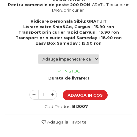
Cadouri de Paste
Pentru comenzile de peste 200 RON
: GRATUIT oriunde in
TARA, prin curier
Produse personalizate pentru
nunti si botezuri
Ridicare personala Sibiu
:
GRATUIT
Livrare catre Ship&Go, Cargus : 15.90 ron
Martisoare
Transport prin curier rapid Cargus : 15.90 ron
Transport prin curier rapid Sameday : 18.90 ron
Cadouri personalizate pentru
Easy Box Sameday : 15.90 ron
cei dragi
Cadouri pentru profesori
Cadouri pentru parinti
Cadouri pentru EA
IN STOC
Cadouri pentru EL
Durata de livrare:
1
Cadouri pentru iubit
Cadouri pentru iubita
ADAUGA IN COS
Cadouri pentru mama
Cadouri pentru tata
Cod Produs:
BIJ007
Cadouri pentru cea mai buna
prietena
Adauga la Favorite
Cadouri pentru bunici
Cadouri personalizate pentru nasi