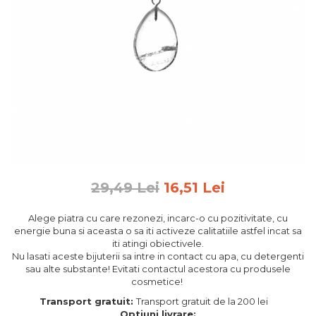
Feng Shui
Tablouri personalizate
IQ Puzzle
Diplome si Plachete
Insigne
Felicitari din lemn
Felicitari pentru cei dragi
Felicitari cu model
Rame foto din lemn
29,49 Lei
16,51 Lei
Camion din lemn
Alege piatra cu care rezonezi, incarc-o cu pozitivitate, cu
Aromaterapie
energie buna si aceasta o sa iti activeze calitatiile astfel incat sa
iti atingi obiectivele.
Papioane din lemn
Nu lasati aceste bijuterii sa intre in contact cu apa, cu detergenti
Decoratiuni pentru casa
sau alte substante! Evitati contactul acestora cu produsele
cosmetice!
Genti si portofele barbati din
Transport gratuit:
Transport gratuit de la 200 lei
piele naturala
Optiuni livrare: