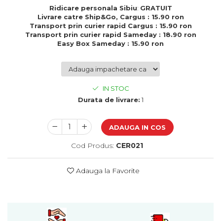
Cadouri de Paste
Ridicare personala Sibiu
:
GRATUIT
Livrare catre Ship&Go, Cargus : 15.90 ron
Produse personalizate pentru
Transport prin curier rapid Cargus : 15.90 ron
nunti si botezuri
Transport prin curier rapid Sameday : 18.90 ron
Easy Box Sameday : 15.90 ron
Martisoare
Cadouri personalizate pentru
cei dragi
Cadouri pentru profesori
IN STOC
Cadouri pentru parinti
Durata de livrare:
1
Cadouri pentru EA
Cadouri pentru EL
ADAUGA IN COS
Cadouri pentru iubit
Cod Produs:
CER021
Cadouri pentru iubita
Cadouri pentru mama
Cadouri pentru tata
Adauga la Favorite
Cadouri pentru cea mai buna
prietena
Cadouri pentru bunici
Cadouri personalizate pentru nasi