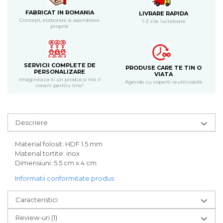
Bijuterii
FABRICAT IN ROMANIA
LIVRARE RAPIDA
CERCEI ZAMAC
Concept, elaborare si asamblare
1-3 zile lucratoare
proprie
Ateliere - planse cu nisip colorat
SERVICII COMPLETE DE
PRODUSE CARE TE TIN O
PERSONALIZARE
VIATA
Imagineaza-ti un produs si noi il
Agende cu coperti reutilizabile
cream pentru tine!
Descriere
Material folosit: HDF 1.5 mm
Material tortite: inox
Dimensiuni: 5.5 cm x 4 cm
Informatii conformitate produs
Caracteristici
Review-uri
(1)