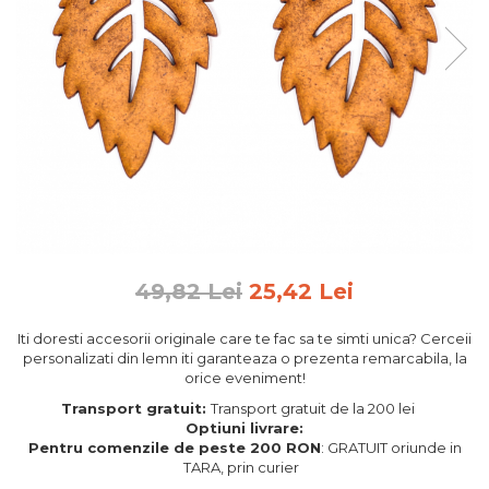
Feng Shui
Tablouri personalizate
IQ Puzzle
Diplome si Plachete
Insigne
Felicitari din lemn
Felicitari pentru cei dragi
Felicitari cu model
Rame foto din lemn
49,82 Lei
25,42 Lei
Camion din lemn
Iti doresti accesorii originale care te fac sa te simti unica? Cerceii
Aromaterapie
personalizati din lemn iti garanteaza o prezenta remarcabila, la
orice eveniment!
Papioane din lemn
Transport gratuit:
Transport gratuit de la 200 lei
Decoratiuni pentru casa
Optiuni livrare:
Genti si portofele barbati din
Pentru comenzile de peste 200 RON
: GRATUIT oriunde in
TARA, prin curier
piele naturala