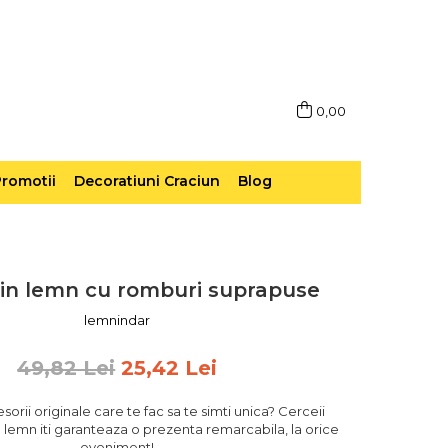
0,00
romotii
Decoratiuni Craciun
Blog
din lemn cu romburi suprapuse
lemnindar
49,82 Lei
25,42 Lei
esorii originale care te fac sa te simti unica? Cerceii
n lemn iti garanteaza o prezenta remarcabila, la orice
eveniment!