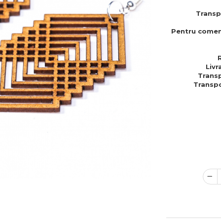
Transp
Pentru comen
Livr
Transp
Transpo