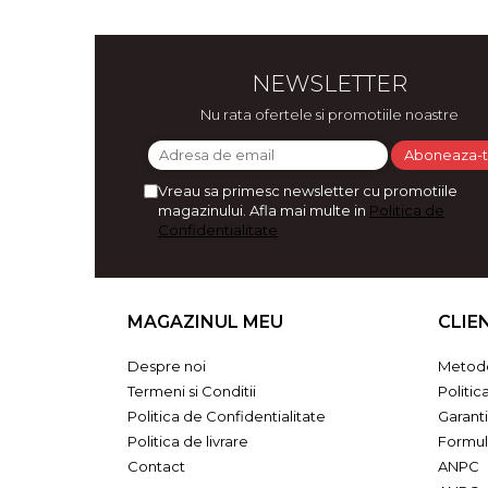
Bijuterii
CERCEI ZAMAC
Ateliere - planse cu nisip colorat
NEWSLETTER
Nu rata ofertele si promotiile noastre
Vreau sa primesc newsletter cu promotiile
magazinului. Afla mai multe in
Politica de
Confidentialitate
MAGAZINUL MEU
CLIE
Despre noi
Metode
Termeni si Conditii
Politic
Politica de Confidentialitate
Garant
Politica de livrare
Formul
Contact
ANPC