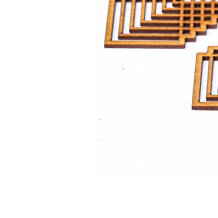
Feng Shui
Tablouri personalizate
IQ Puzzle
Diplome si Plachete
Insigne
Felicitari din lemn
Felicitari pentru cei dragi
Felicitari cu model
Rame foto din lemn
Camion din lemn
Aromaterapie
Papioane din lemn
Decoratiuni pentru casa
Genti si portofele barbati din
piele naturala