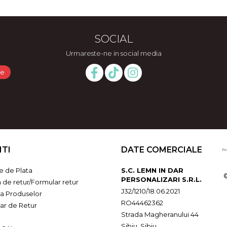
SOCIAL
Urmareste-ne in social media
NTI
DATE COMERCIALE
 de Plata
S.C. LEMN IN DAR
PERSONALIZARI S.R.L.
a de retur/Formular retur
J32/1210/18.06.2021
ia Produselor
RO44462362
ar de Retur
Strada Magheranului 44
Sibiu, Sibiu