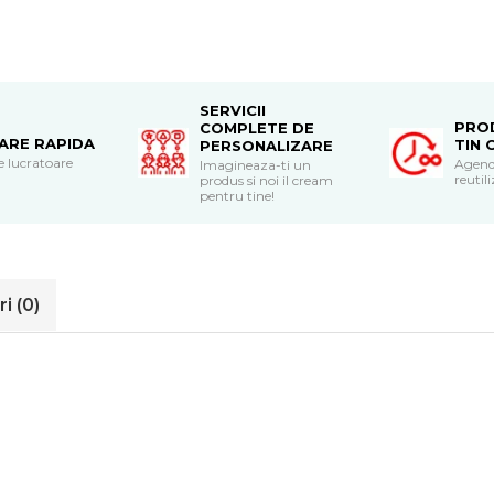
SERVICII
PRO
COMPLETE DE
RARE RAPIDA
TIN 
PERSONALIZARE
le lucratoare
Agend
Imagineaza-ti un
reutili
produs si noi il cream
pentru tine!
ri
(0)