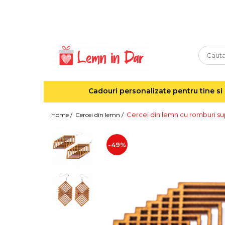
Cadouri personalizate pentru tine si cei dragi
Agende din lemn
Agende 10x10
Agende A5
Cadouri personalizate pentru tine si 
Semne de carte
Decoratiuni Craciun
Cercei din lemn cu romburi s
Home /
Cercei din lemn /
Decoratiuni cu nume
Decoratiuni cu lumina
-49%
Decoratiuni pentru cei dragi
Decoratiuni cu peisaje de iarna
Sosete de Craciun
Magneti de Craciun
Jucarii din lemn
Cercei din lemn