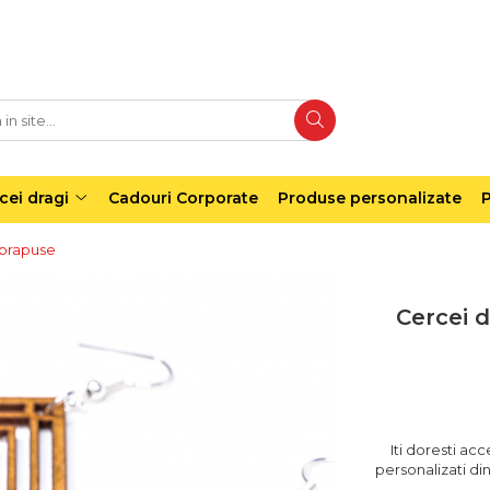
cei dragi
Cadouri Corporate
Produse personalizate
P
uprapuse
Cercei 
Iti doresti acc
personalizati di