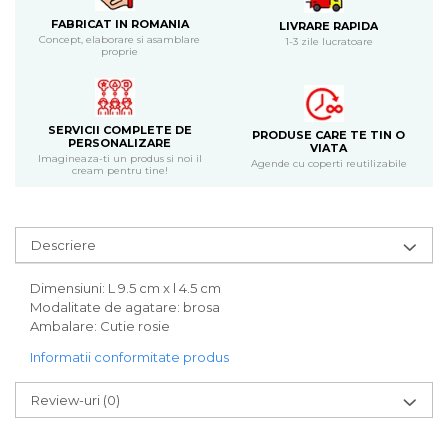
Bijuterii
FABRICAT IN ROMANIA
LIVRARE RAPIDA
CERCEI ZAMAC
Concept, elaborare si asamblare
1-3 zile lucratoare
proprie
Ateliere - planse cu nisip colorat
SERVICII COMPLETE DE
PRODUSE CARE TE TIN O
PERSONALIZARE
VIATA
Imagineaza-ti un produs si noi il
Agende cu coperti reutilizabile
cream pentru tine!
Descriere
Dimensiuni: L 9.5 cm x l 4.5 cm
Modalitate de agatare: brosa
Ambalare: Cutie rosie
Informatii conformitate produs
Review-uri
(0)