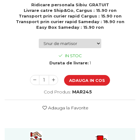
Cadouri de Paste
Ridicare personala Sibiu
:
GRATUIT
Livrare catre Ship&Go, Cargus : 15.90 ron
Produse personalizate pentru
Transport prin curier rapid Cargus : 15.90 ron
nunti si botezuri
Transport prin curier rapid Sameday : 18.90 ron
Easy Box Sameday : 15.90 ron
Martisoare
Cadouri personalizate pentru
cei dragi
Cadouri pentru profesori
IN STOC
Cadouri pentru parinti
Durata de livrare:
1
Cadouri pentru EA
Cadouri pentru EL
ADAUGA IN COS
Cadouri pentru iubit
Cod Produs:
MAR245
Cadouri pentru iubita
Cadouri pentru mama
Cadouri pentru tata
Adauga la Favorite
Cadouri pentru cea mai buna
prietena
Cadouri pentru bunici
Cadouri personalizate pentru nasi