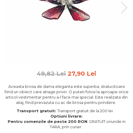
Feng Shui
Tablouri personalizate
IQ Puzzle
Diplome si Plachete
Insigne
Felicitari din lemn
Felicitari pentru cei dragi
Felicitari cu model
49,82 Lei
27,90 Lei
Rame foto din lemn
Camion din lemn
Aceasta brosa de dama eleganta este superba, stralucitoare
fiind un obiect care atrage priviri. O puteti folosi la aproape orice
Aromaterapie
articol vestimentar pentru a-l face mai special. Este realizata din
aliaj, fiind prevazuta cu ac de brosa pentru prindere.
Papioane din lemn
Transport gratuit:
Transport gratuit de la 200 lei
Decoratiuni pentru casa
Optiuni livrare:
Genti si portofele barbati din
Pentru comenzile de peste 200 RON
: GRATUIT oriunde in
TARA, prin curier
piele naturala