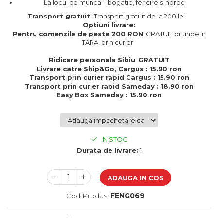
La locul de munca – bogatie, fericire si noroc
Cadouri de Paste
Transport gratuit:
Transport gratuit de la 200 lei
Produse personalizate pentru
Optiuni livrare:
nunti si botezuri
Pentru comenzile de peste 200 RON
: GRATUIT oriunde in
TARA, prin curier
Martisoare
Ridicare personala Sibiu
:
GRATUIT
Cadouri personalizate pentru
Livrare catre Ship&Go, Cargus : 15.90 ron
cei dragi
Transport prin curier rapid Cargus : 15.90 ron
Cadouri pentru profesori
Transport prin curier rapid Sameday : 18.90 ron
Easy Box Sameday : 15.90 ron
Cadouri pentru parinti
Cadouri pentru EA
Cadouri pentru EL
Cadouri pentru iubit
IN STOC
Cadouri pentru iubita
Durata de livrare:
1
Cadouri pentru mama
Cadouri pentru tata
ADAUGA IN COS
Cadouri pentru cea mai buna
prietena
Cod Produs:
FENG069
Cadouri pentru bunici
Cadouri personalizate pentru nasi