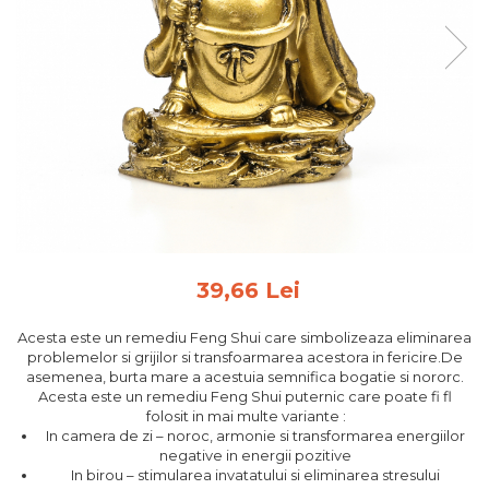
Feng Shui
Tablouri personalizate
IQ Puzzle
Diplome si Plachete
Insigne
Felicitari din lemn
Felicitari pentru cei dragi
Felicitari cu model
Rame foto din lemn
39,66 Lei
Camion din lemn
Acesta este un remediu Feng Shui care simbolizeaza eliminarea
Aromaterapie
problemelor si grijilor si transfoarmarea acestora in fericire.De
asemenea, burta mare a acestuia semnifica bogatie si nororc.
Papioane din lemn
Acesta este un remediu Feng Shui puternic care poate fi fl
Decoratiuni pentru casa
folosit in mai multe variante :
In camera de zi – noroc, armonie si transformarea energiilor
Genti si portofele barbati din
negative in energii pozitive
piele naturala
In birou – stimularea invatatului si eliminarea stresului