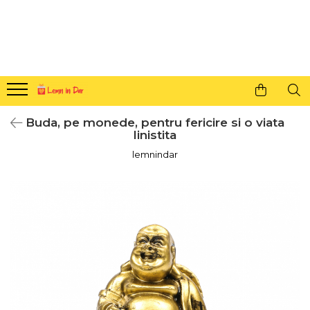
Cadouri personalizate pentru tine si cei dragi
Agende din lemn
Agende 10x10
Agende A5
Buda, pe monede, pentru fericire si o viata
Semne de carte
linistita
Decoratiuni Craciun
lemnindar
Decoratiuni cu nume
Decoratiuni cu lumina
Decoratiuni pentru cei dragi
Decoratiuni cu peisaje de iarna
Sosete de Craciun
Magneti de Craciun
Jucarii din lemn
Cercei din lemn