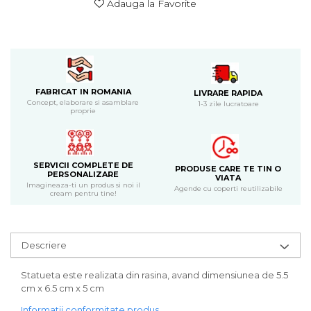
Adauga la Favorite
Bijuterii
CERCEI ZAMAC
Ateliere - planse cu nisip colorat
FABRICAT IN ROMANIA
LIVRARE RAPIDA
Concept, elaborare si asamblare
1-3 zile lucratoare
proprie
SERVICII COMPLETE DE
PRODUSE CARE TE TIN O
PERSONALIZARE
VIATA
Imagineaza-ti un produs si noi il
Agende cu coperti reutilizabile
cream pentru tine!
Descriere
Statueta este realizata din rasina, avand dimensiunea de 5.5
cm x 6.5 cm x 5 cm
Informatii conformitate produs