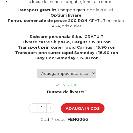
La locul de munca – bogatie, fericire si noroc
Cadouri de Paste
Transport gratuit:
Transport gratuit de la 200 lei
Produse personalizate pentru
Optiuni livrare:
nunti si botezuri
Pentru comenzile de peste 200 RON
: GRATUIT oriunde in
TARA, prin curier
Martisoare
Ridicare personala Sibiu
:
GRATUIT
Cadouri personalizate pentru
Livrare catre Ship&Go, Cargus : 15.90 ron
cei dragi
Transport prin curier rapid Cargus : 15.90 ron
Cadouri pentru profesori
Transport prin curier rapid Sameday : 18.90 ron
Easy Box Sameday : 15.90 ron
Cadouri pentru parinti
Cadouri pentru EA
Cadouri pentru EL
Cadouri pentru iubit
IN STOC
Cadouri pentru iubita
Durata de livrare:
1
Cadouri pentru mama
Cadouri pentru tata
ADAUGA IN COS
Cadouri pentru cea mai buna
prietena
Cod Produs:
FENG066
Cadouri pentru bunici
Cadouri personalizate pentru nasi