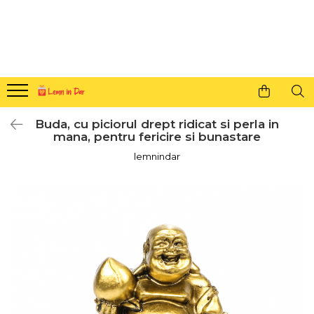
Cadouri personalizate pentru tine si cei dragi
Agende din lemn
Agende 10x10
Agende A5
Buda, cu piciorul drept ridicat si perla in
Semne de carte
mana, pentru fericire si bunastare
Decoratiuni Craciun
lemnindar
Decoratiuni cu nume
Decoratiuni cu lumina
Decoratiuni pentru cei dragi
Decoratiuni cu peisaje de iarna
Sosete de Craciun
Magneti de Craciun
Jucarii din lemn
Cercei din lemn