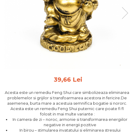
Feng Shui
Tablouri personalizate
IQ Puzzle
Diplome si Plachete
Insigne
Felicitari din lemn
Felicitari pentru cei dragi
Felicitari cu model
Rame foto din lemn
39,66 Lei
Camion din lemn
Acesta este un remediu Feng Shui care simbolizeaza eliminarea
Aromaterapie
problemelor si grijilor si transfoarmarea acestora in fericire.De
asemenea, burta mare a acestuia semnifica bogatie si nororc.
Papioane din lemn
Acesta este un remediu Feng Shui puternic care poate fi fl
Decoratiuni pentru casa
folosit in mai multe variante :
In camera de zi – noroc, armonie si transformarea energiilor
Genti si portofele barbati din
negative in energii pozitive
piele naturala
In birou – stimularea invatatului si eliminarea stresului