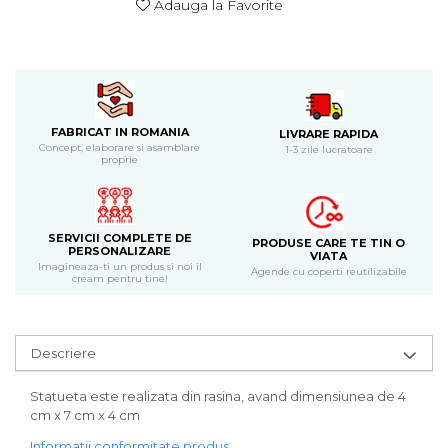
Adauga la Favorite
Bijuterii
CERCEI ZAMAC
Ateliere - planse cu nisip colorat
FABRICAT IN ROMANIA
LIVRARE RAPIDA
Concept, elaborare si asamblare
1-3 zile lucratoare
proprie
SERVICII COMPLETE DE
PRODUSE CARE TE TIN O
PERSONALIZARE
VIATA
Imagineaza-ti un produs si noi il
Agende cu coperti reutilizabile
cream pentru tine!
Descriere
Statueta este realizata din rasina, avand dimensiunea de 4
cm x 7 cm x 4 cm
Informatii conformitate produs