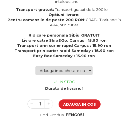
intelepciune
Cadouri de Paste
Transport gratuit:
Transport gratuit de la 200 lei
Produse personalizate pentru
Optiuni livrare:
nunti si botezuri
Pentru comenzile de peste 200 RON
: GRATUIT oriunde in
TARA, prin curier
Martisoare
Ridicare personala Sibiu
:
GRATUIT
Cadouri personalizate pentru
Livrare catre Ship&Go, Cargus : 15.90 ron
cei dragi
Transport prin curier rapid Cargus : 15.90 ron
Cadouri pentru profesori
Transport prin curier rapid Sameday : 18.90 ron
Easy Box Sameday : 15.90 ron
Cadouri pentru parinti
Cadouri pentru EA
Cadouri pentru EL
Cadouri pentru iubit
IN STOC
Cadouri pentru iubita
Durata de livrare:
1
Cadouri pentru mama
Cadouri pentru tata
ADAUGA IN COS
Cadouri pentru cea mai buna
prietena
Cod Produs:
FENG051
Cadouri pentru bunici
Cadouri personalizate pentru nasi