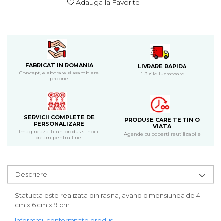
Adauga la Favorite
Bijuterii
CERCEI ZAMAC
Ateliere - planse cu nisip colorat
FABRICAT IN ROMANIA
LIVRARE RAPIDA
Concept, elaborare si asamblare
1-3 zile lucratoare
proprie
SERVICII COMPLETE DE
PRODUSE CARE TE TIN O
PERSONALIZARE
VIATA
Imagineaza-ti un produs si noi il
Agende cu coperti reutilizabile
cream pentru tine!
Descriere
Statueta este realizata din rasina, avand dimensiunea de 4
cm x 6 cm x 9 cm
Informatii conformitate produs