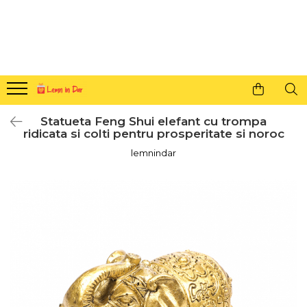
Cadouri personalizate pentru tine si cei dragi
Agende din lemn
Agende 10x10
Agende A5
Statueta Feng Shui elefant cu trompa
Semne de carte
ridicata si colti pentru prosperitate si noroc
Decoratiuni Craciun
lemnindar
Decoratiuni cu nume
Decoratiuni cu lumina
Decoratiuni pentru cei dragi
Decoratiuni cu peisaje de iarna
Sosete de Craciun
Magneti de Craciun
Jucarii din lemn
Cercei din lemn