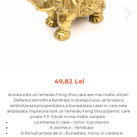
Feng Shui
Tablouri personalizate
IQ Puzzle
Diplome si Plachete
Insigne
Felicitari din lemn
Felicitari pentru cei dragi
Felicitari cu model
Rame foto din lemn
49,82 Lei
Camion din lemn
Acesta este un remediu Feng Shui care are mai multe utlizari.
Aromaterapie
Elefantul semnifica fertilitate si intelepciune, iar broasca
simbolizeaza prosperitatea si bunastarea casei in care este
Papioane din lemn
amplasata. Impreuna sunt un remediu Feng Shui puternic care
Decoratiuni pentru casa
poate fi fl folosit in mai multe variante :
La intrarea in casa – noroc si protectie
Genti si portofele barbati din
In dormitor – fertilitate
piele naturala
In birou/camera de zi – bunastare, noroc in cariera si