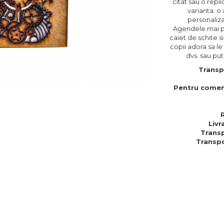
citat sau o repli
varianta: o
personalizat
Agendele mai pot
caiet de schite s
copii adora sa le
dvs. sau put
Transp
Pentru comen
Livr
Transp
Transpo