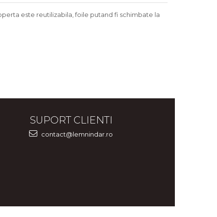
erta este reutilizabila, foile putand fi schimbate la
SUPORT CLIENTI
contact@lemnindar.ro