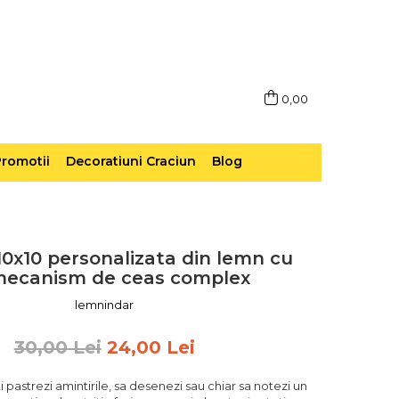
0,00
romotii
Decoratiuni Craciun
Blog
0x10 personalizata din lemn cu
mecanism de ceas complex
lemnindar
30,00 Lei
24,00 Lei
i pastrezi amintirile, sa desenezi sau chiar sa notezi un