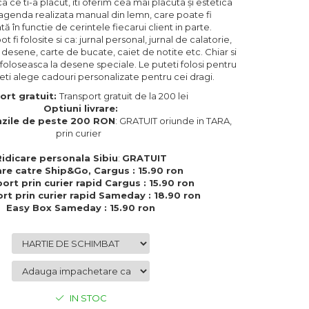
ca ce ti-a placut, iti oferim cea mai placuta și estetica
 agenda realizata manual din lemn, care poate fi
ă în functie de cerintele fiecarui client in parte.
 fi folosite si ca: jurnal personal, jurnal de calatorie,
i desene, carte de bucate, caiet de notite etc. Chiar si
 foloseasca la desene speciale. Le puteti folosi pentru
eti alege cadouri personalizate pentru cei dragi.
ort gratuit:
Transport gratuit de la 200 lei
Optiuni livrare:
zile de peste 200 RON
: GRATUIT oriunde in TARA,
prin curier
Ridicare personala Sibiu
:
GRATUIT
are catre Ship&Go, Cargus : 15.90 ron
ort prin curier rapid Cargus : 15.90 ron
rt prin curier rapid Sameday : 18.90 ron
Easy Box Sameday : 15.90 ron
IN STOC