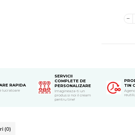
SERVICII
PRO
COMPLETE DE
RARE RAPIDA
TIN 
PERSONALIZARE
le lucratoare
Agend
Imagineaza-ti un
reutili
produs si noi il cream
pentru tine!
ri
(0)