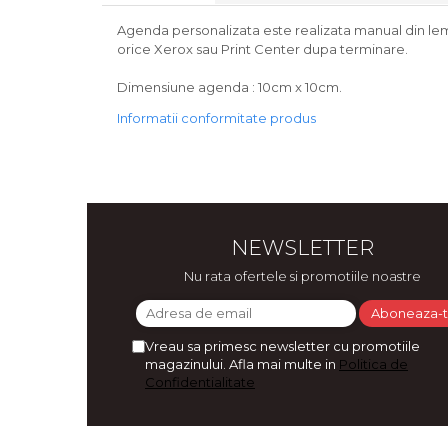
Bijuterii
Agenda personalizata este realizata manual din lemn, 
CERCEI ZAMAC
orice Xerox sau Print Center dupa terminare.
Ateliere - planse cu nisip colorat
Dimensiune agenda : 10cm x 10cm.
Informatii conformitate produs
NEWSLETTER
Nu rata ofertele si promotiile noastre
Vreau sa primesc newsletter cu promotiile
magazinului. Afla mai multe in
Politica de
Confidentialitate