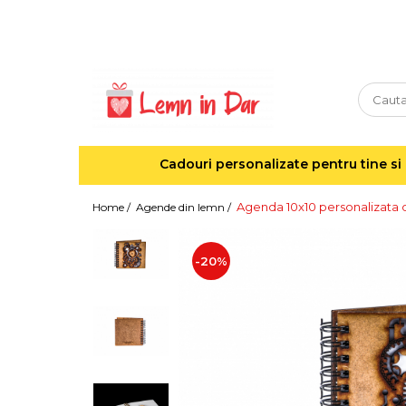
Cadouri personalizate pentru tine si cei dragi
Agende din lemn
Agende 10x10
Agende A5
Cadouri personalizate pentru tine si 
Semne de carte
Decoratiuni Craciun
Agenda 10x10 personalizata
Home /
Agende din lemn /
Decoratiuni cu nume
Decoratiuni cu lumina
-20%
Decoratiuni pentru cei dragi
Decoratiuni cu peisaje de iarna
Sosete de Craciun
Magneti de Craciun
Jucarii din lemn
Cercei din lemn