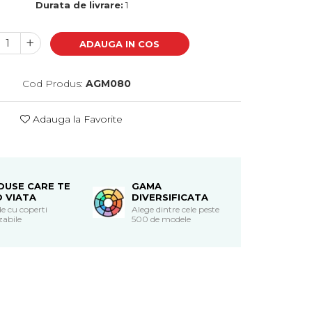
Durata de livrare:
1
ADAUGA IN COS
Cod Produs:
AGM080
Adauga la Favorite
DUSE CARE TE
GAMA
O VIATA
DIVERSIFICATA
e cu coperti
Alege dintre cele peste
zabile
500 de modele