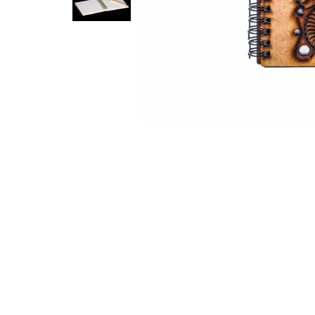
Feng Shui
Tablouri personalizate
IQ Puzzle
Diplome si Plachete
Insigne
Felicitari din lemn
Felicitari pentru cei dragi
Felicitari cu model
Rame foto din lemn
Camion din lemn
Aromaterapie
Papioane din lemn
Decoratiuni pentru casa
Genti si portofele barbati din
piele naturala