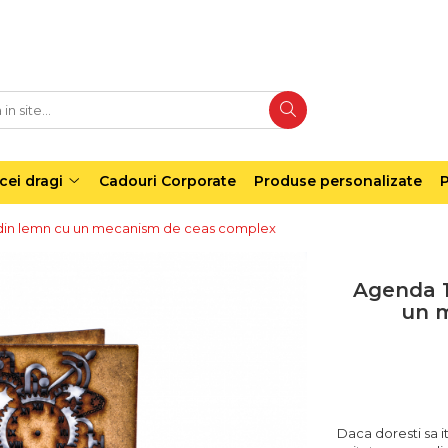
cei dragi
Cadouri Corporate
Produse personalizate
P
 din lemn cu un mecanism de ceas complex
Agenda 1
un 
Daca doresti sa it