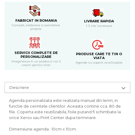
Bijuterii
CERCEI ZAMAC
Ateliere - planse cu nisip colorat
FABRICAT IN ROMANIA
LIVRARE RAPIDA
Concept, elaborare si asamblare
1-3 zile lucratoare
proprie
SERVICII COMPLETE DE
PRODUSE CARE TE TIN O
PERSONALIZARE
VIATA
Imagineaza-ti un produs si noi il
Agende cu coperti reutilizabile
cream pentru tine!
Descriere
Agenda personalizata este realizata manual din lemn, in
functie de cerintele clientilor. Aceasta contine cca. 80 de
file. Coperta este reutilizabila, foile putand fi schimbate la
orice Xerox sau Print Center dupa terminare.
Dimensiune agenda : 10cm x 10cm.