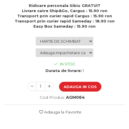
Cadouri de Paste
Ridicare personala Sibiu
:
GRATUIT
Livrare catre Ship&Go, Cargus : 15.90 ron
Produse personalizate pentru
Transport prin curier rapid Cargus : 15.90 ron
nunti si botezuri
Transport prin curier rapid Sameday : 18.90 ron
Easy Box Sameday : 15.90 ron
Martisoare
Cadouri personalizate pentru
cei dragi
Cadouri pentru profesori
Cadouri pentru parinti
IN STOC
Cadouri pentru EA
Durata de livrare:
1
Cadouri pentru EL
Cadouri pentru iubit
Cadouri pentru iubita
ADAUGA IN COS
Cadouri pentru mama
Cod Produs:
AGM064
Cadouri pentru tata
Cadouri pentru cea mai buna
prietena
Adauga la Favorite
Cadouri pentru bunici
Cadouri personalizate pentru nasi