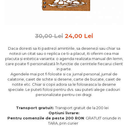
Feng Shui
Tablouri personalizate
IQ Puzzle
Diplome si Plachete
30,00 Lei
24,00 Lei
Insigne
Daca doresti sa iti pastrezi amintirile, sa desenezi sau chiar sa
Felicitari din lemn
notezi un citat sau o replica ce ti-a placut, iti oferim cea mai
placuta și estetica varianta: o agenda realizata manual din lemn,
Felicitari pentru cei dragi
care poate fi personalizată în functie de cerintele fiecarui client
Felicitari cu model
in parte.
Rame foto din lemn
Agendele mai pot fi folosite si ca: jurnal personal, jurnal de
calatorie, caiet de schite si desene, carte de bucate, caiet de
Camion din lemn
notite etc. Chiar si copii adora sa le foloseasca la desene
speciale. Le puteti folosi pentru dvs. sau puteti alege cadouri
Aromaterapie
personalizate pentru cei dragi.
Papioane din lemn
Transport gratuit:
Transport gratuit de la 200 lei
Decoratiuni pentru casa
Optiuni livrare:
Genti si portofele barbati din
Pentru comenzile de peste 200 RON
: GRATUIT oriunde in
piele naturala
TARA, prin curier