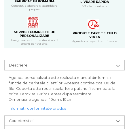
FABRICAT IN ROMANIA
LIVRARE RAPIDA
Bijuterii
Concept, elaborare si asamblare
1-3 zile lucratoare
proprie
CERCEI ZAMAC
Ateliere - planse cu nisip colorat
SERVICII COMPLETE DE
PRODUSE CARE TE TIN O
PERSONALIZARE
VIATA
Imagineaza-ti un produs si noi il
Agende cu coperti reutilizabile
cream pentru tine!
Descriere
Agenda personalizata este realizata manual din lemn, in
functie de cerintele clientilor. Aceasta contine cca. 80 de
file. Coperta este reutilizabila, foile putand fi schimbate la
orice Xerox sau Print Center dupa terminare.
Dimensiune agenda : 10cm x 10cm.
Informatii conformitate produs
Caracteristici