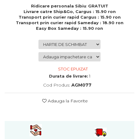
Cadouri de Paste
Ridicare personala Sibiu
:
GRATUIT
Livrare catre Ship&Go, Cargus : 15.90 ron
Produse personalizate pentru
Transport prin curier rapid Cargus : 15.90 ron
nunti si botezuri
Transport prin curier rapid Sameday : 18.90 ron
Easy Box Sameday : 15.90 ron
Martisoare
Cadouri personalizate pentru
cei dragi
Cadouri pentru profesori
Cadouri pentru parinti
STOC EPUIZAT
Cadouri pentru EA
Durata de livrare:
1
Cadouri pentru EL
Cadouri pentru iubit
Cod Produs:
AGM077
Cadouri pentru iubita
Cadouri pentru mama
Adauga la Favorite
Cadouri pentru tata
Cadouri pentru cea mai buna
prietena
Cadouri pentru bunici
Cadouri personalizate pentru nasi