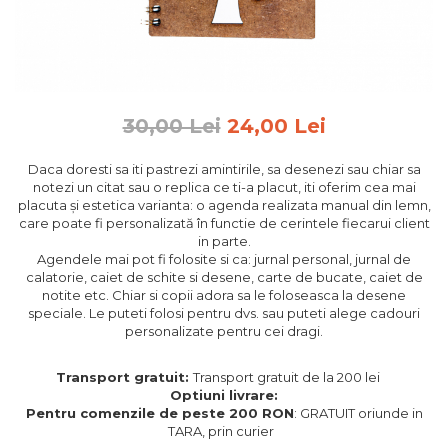
Feng Shui
Tablouri personalizate
IQ Puzzle
Diplome si Plachete
30,00 Lei
24,00 Lei
Insigne
Daca doresti sa iti pastrezi amintirile, sa desenezi sau chiar sa
Felicitari din lemn
notezi un citat sau o replica ce ti-a placut, iti oferim cea mai
placuta și estetica varianta: o agenda realizata manual din lemn,
Felicitari pentru cei dragi
care poate fi personalizată în functie de cerintele fiecarui client
Felicitari cu model
in parte.
Rame foto din lemn
Agendele mai pot fi folosite si ca: jurnal personal, jurnal de
calatorie, caiet de schite si desene, carte de bucate, caiet de
Camion din lemn
notite etc. Chiar si copii adora sa le foloseasca la desene
speciale. Le puteti folosi pentru dvs. sau puteti alege cadouri
Aromaterapie
personalizate pentru cei dragi.
Papioane din lemn
Transport gratuit:
Transport gratuit de la 200 lei
Decoratiuni pentru casa
Optiuni livrare:
Genti si portofele barbati din
Pentru comenzile de peste 200 RON
: GRATUIT oriunde in
piele naturala
TARA, prin curier