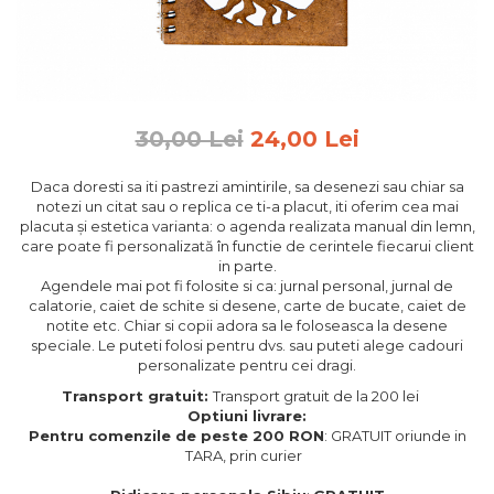
Feng Shui
Tablouri personalizate
IQ Puzzle
Diplome si Plachete
30,00 Lei
24,00 Lei
Insigne
Daca doresti sa iti pastrezi amintirile, sa desenezi sau chiar sa
Felicitari din lemn
notezi un citat sau o replica ce ti-a placut, iti oferim cea mai
placuta și estetica varianta: o agenda realizata manual din lemn,
Felicitari pentru cei dragi
care poate fi personalizată în functie de cerintele fiecarui client
Felicitari cu model
in parte.
Rame foto din lemn
Agendele mai pot fi folosite si ca: jurnal personal, jurnal de
calatorie, caiet de schite si desene, carte de bucate, caiet de
Camion din lemn
notite etc. Chiar si copii adora sa le foloseasca la desene
speciale. Le puteti folosi pentru dvs. sau puteti alege cadouri
Aromaterapie
personalizate pentru cei dragi.
Papioane din lemn
Transport gratuit:
Transport gratuit de la 200 lei
Optiuni livrare:
Decoratiuni pentru casa
Pentru comenzile de peste 200 RON
: GRATUIT oriunde in
Genti si portofele barbati din
TARA, prin curier
piele naturala