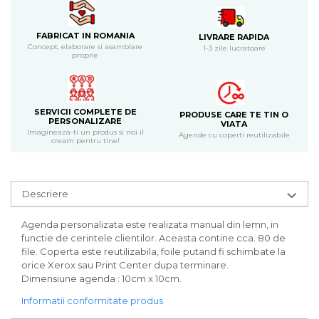
Bijuterii
CERCEI ZAMAC
FABRICAT IN ROMANIA
LIVRARE RAPIDA
Ateliere - planse cu nisip colorat
Concept, elaborare si asamblare
1-3 zile lucratoare
proprie
SERVICII COMPLETE DE
PRODUSE CARE TE TIN O
PERSONALIZARE
VIATA
Imagineaza-ti un produs si noi il
Agende cu coperti reutilizabile
cream pentru tine!
Descriere
Agenda personalizata este realizata manual din lemn, in
functie de cerintele clientilor. Aceasta contine cca. 80 de
file. Coperta este reutilizabila, foile putand fi schimbate la
orice Xerox sau Print Center dupa terminare.
Dimensiune agenda : 10cm x 10cm.
Informatii conformitate produs