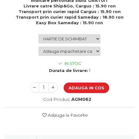
Ridicare personala Sibiu
:
GRATUIT
Cadouri de Paste
Livrare catre Ship&Go, Cargus : 15.90 ron
Transport prin curier rapid Cargus : 15.90 ron
Produse personalizate pentru
Transport prin curier rapid Sameday : 18.90 ron
nunti si botezuri
Easy Box Sameday : 15.90 ron
Martisoare
Cadouri personalizate pentru
cei dragi
Cadouri pentru profesori
Cadouri pentru parinti
IN STOC
Cadouri pentru EA
Durata de livrare:
1
Cadouri pentru EL
Cadouri pentru iubit
ADAUGA IN COS
Cadouri pentru iubita
Cod Produs:
AGM062
Cadouri pentru mama
Cadouri pentru tata
Cadouri pentru cea mai buna
Adauga la Favorite
prietena
Cadouri pentru bunici
Cadouri personalizate pentru nasi