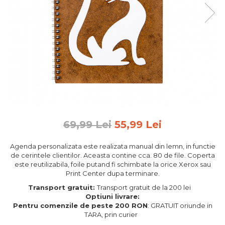
Feng Shui
Tablouri personalizate
IQ Puzzle
Diplome si Plachete
Insigne
Felicitari din lemn
Felicitari pentru cei dragi
Felicitari cu model
69,99 Lei
55,99 Lei
Rame foto din lemn
Camion din lemn
Agenda personalizata este realizata manual din lemn, in functie
de cerintele clientilor. Aceasta contine cca. 80 de file. Coperta
Aromaterapie
este reutilizabila, foile putand fi schimbate la orice Xerox sau
Print Center dupa terminare.
Papioane din lemn
Transport gratuit:
Transport gratuit de la 200 lei
Decoratiuni pentru casa
Optiuni livrare:
Genti si portofele barbati din
Pentru comenzile de peste 200 RON
: GRATUIT oriunde in
TARA, prin curier
piele naturala