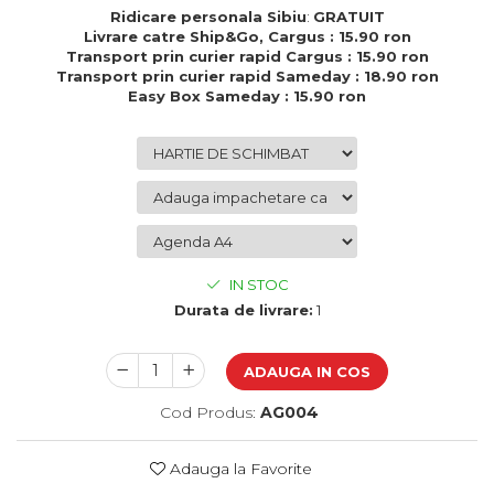
Cadouri de Paste
Ridicare personala Sibiu
:
GRATUIT
Livrare catre Ship&Go, Cargus : 15.90 ron
Produse personalizate pentru
Transport prin curier rapid Cargus : 15.90 ron
nunti si botezuri
Transport prin curier rapid Sameday : 18.90 ron
Easy Box Sameday : 15.90 ron
Martisoare
Cadouri personalizate pentru
cei dragi
Cadouri pentru profesori
Cadouri pentru parinti
Cadouri pentru EA
Cadouri pentru EL
IN STOC
Cadouri pentru iubit
Durata de livrare:
1
Cadouri pentru iubita
Cadouri pentru mama
ADAUGA IN COS
Cadouri pentru tata
Cadouri pentru cea mai buna
Cod Produs:
AG004
prietena
Cadouri pentru bunici
Adauga la Favorite
Cadouri personalizate pentru nasi