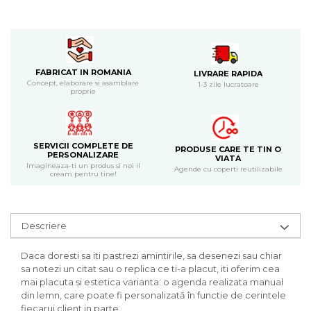
Bijuterii
CERCEI ZAMAC
Ateliere - planse cu nisip colorat
FABRICAT IN ROMANIA
LIVRARE RAPIDA
Concept, elaborare si asamblare
1-3 zile lucratoare
proprie
SERVICII COMPLETE DE
PRODUSE CARE TE TIN O
PERSONALIZARE
VIATA
Imagineaza-ti un produs si noi il
Agende cu coperti reutilizabile
cream pentru tine!
Descriere
Daca doresti sa iti pastrezi amintirile, sa desenezi sau chiar
sa notezi un citat sau o replica ce ti-a placut, iti oferim cea
mai placuta și estetica varianta: o agenda realizata manual
din lemn, care poate fi personalizată în functie de cerintele
fiecarui client in parte.