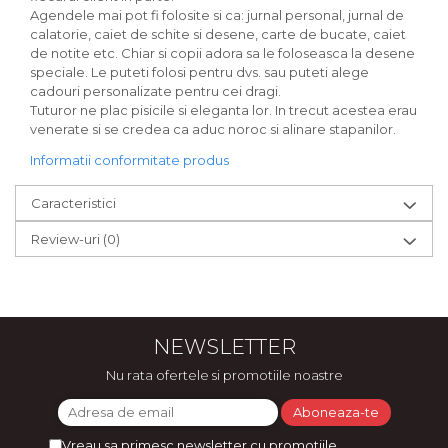
Agendele mai pot fi folosite si ca: jurnal personal, jurnal de
calatorie, caiet de schite si desene, carte de bucate, caiet
de notite etc. Chiar si copii adora sa le foloseasca la desene
speciale. Le puteti folosi pentru dvs. sau puteti alege
cadouri personalizate pentru cei dragi.
Tuturor ne plac pisicile si eleganta lor. In trecut acestea erau
venerate si se credea ca aduc noroc si alinare stapanilor.
Informatii conformitate produs
Caracteristici
Review-uri
(0)
NEWSLETTER
Nu rata ofertele si promotiile noastre
Vreau sa primesc newsletter cu promotiile