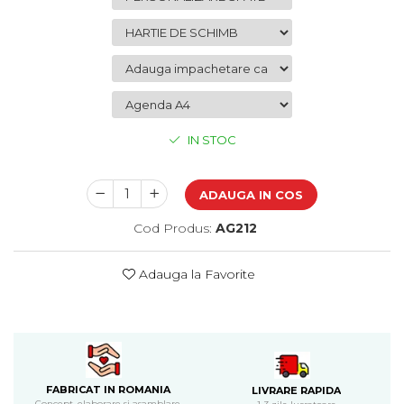
Bijuterii
CERCEI ZAMAC
Ateliere - planse cu nisip colorat
IN STOC
ADAUGA IN COS
Cod Produs:
AG212
Adauga la Favorite
FABRICAT IN ROMANIA
LIVRARE RAPIDA
Concept, elaborare si asamblare