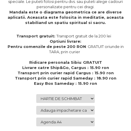
speciale. Le puteti folosi pentru dvs. sau puteti alege cadouri
Cadouri de Paste
personalizate pentru cei dragi.
Mandala este o diagrama geometrica ce are diverse
Produse personalizate pentru
aplicatii. Aceasata este folosita in meditatie, aceasta
nunti si botezuri
stabiliand un spatiu spiritual si sacru.
Martisoare
Transport gratuit:
Transport gratuit de la 200 lei
Cadouri personalizate pentru
Optiuni livrare:
cei dragi
Pentru comenzile de peste 200 RON
: GRATUIT oriunde in
Cadouri pentru profesori
TARA, prin curier
Cadouri pentru parinti
Ridicare personala Sibiu
:
GRATUIT
Cadouri pentru EA
Livrare catre Ship&Go, Cargus : 15.90 ron
Cadouri pentru EL
Transport prin curier rapid Cargus : 15.90 ron
Transport prin curier rapid Sameday : 18.90 ron
Cadouri pentru iubit
Easy Box Sameday : 15.90 ron
Cadouri pentru iubita
Cadouri pentru mama
Cadouri pentru tata
Cadouri pentru cea mai buna
prietena
Cadouri pentru bunici
Cadouri personalizate pentru nasi