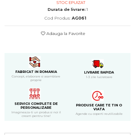
STOC EPUIZAT
Bijuterii
Durata de livrare:
1
CERCEI ZAMAC
Cod Produs:
AG061
Ateliere - planse cu nisip colorat
Adauga la Favorite
FABRICAT IN ROMANIA
LIVRARE RAPIDA
Concept, elaborare si asamblare
1-3 zile lucratoare
proprie
SERVICII COMPLETE DE
PRODUSE CARE TE TIN O
PERSONALIZARE
VIATA
Imagineaza-ti un produs si noi il
Agende cu coperti reutilizabile
cream pentru tine!