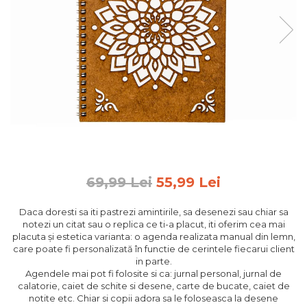
Feng Shui
Tablouri personalizate
IQ Puzzle
Diplome si Plachete
Insigne
Felicitari din lemn
Felicitari pentru cei dragi
Felicitari cu model
Rame foto din lemn
69,99 Lei
55,99 Lei
Camion din lemn
Daca doresti sa iti pastrezi amintirile, sa desenezi sau chiar sa
Aromaterapie
notezi un citat sau o replica ce ti-a placut, iti oferim cea mai
placuta și estetica varianta: o agenda realizata manual din lemn,
Papioane din lemn
care poate fi personalizată în functie de cerintele fiecarui client
Decoratiuni pentru casa
in parte.
Agendele mai pot fi folosite si ca: jurnal personal, jurnal de
Genti si portofele barbati din
calatorie, caiet de schite si desene, carte de bucate, caiet de
piele naturala
notite etc. Chiar si copii adora sa le foloseasca la desene