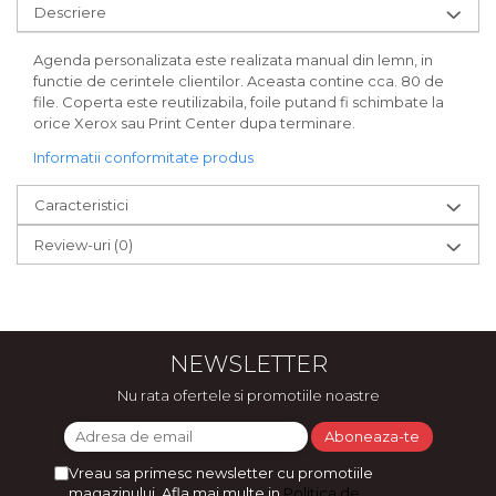
Descriere
Agenda personalizata este realizata manual din lemn, in
functie de cerintele clientilor. Aceasta contine cca. 80 de
file. Coperta este reutilizabila, foile putand fi schimbate la
orice Xerox sau Print Center dupa terminare.
Informatii conformitate produs
Caracteristici
Review-uri
(0)
NEWSLETTER
Nu rata ofertele si promotiile noastre
Vreau sa primesc newsletter cu promotiile
magazinului. Afla mai multe in
Politica de