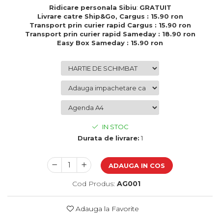
Cadouri de Paste
Ridicare personala Sibiu
:
GRATUIT
Livrare catre Ship&Go, Cargus : 15.90 ron
Produse personalizate pentru
Transport prin curier rapid Cargus : 15.90 ron
nunti si botezuri
Transport prin curier rapid Sameday : 18.90 ron
Easy Box Sameday : 15.90 ron
Martisoare
Cadouri personalizate pentru
cei dragi
Cadouri pentru profesori
Cadouri pentru parinti
Cadouri pentru EA
Cadouri pentru EL
IN STOC
Cadouri pentru iubit
Durata de livrare:
1
Cadouri pentru iubita
Cadouri pentru mama
ADAUGA IN COS
Cadouri pentru tata
Cadouri pentru cea mai buna
Cod Produs:
AG001
prietena
Cadouri pentru bunici
Adauga la Favorite
Cadouri personalizate pentru nasi