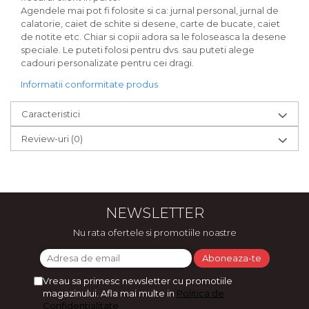
Agendele mai pot fi folosite si ca: jurnal personal, jurnal de
calatorie, caiet de schite si desene, carte de bucate, caiet
de notite etc. Chiar si copii adora sa le foloseasca la desene
speciale. Le puteti folosi pentru dvs. sau puteti alege
cadouri personalizate pentru cei dragi.
Informatii conformitate produs
Caracteristici
Review-uri
(0)
NEWSLETTER
Nu rata ofertele si promotiile noastre
Vreau sa primesc newsletter cu promotiile
magazinului. Afla mai multe in
Politica de
Confidentialitate