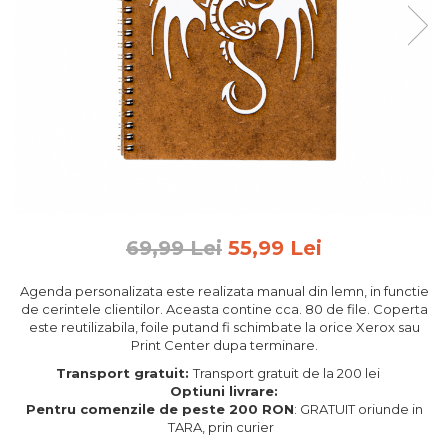
Feng Shui
Tablouri personalizate
IQ Puzzle
Diplome si Plachete
Insigne
Felicitari din lemn
Felicitari pentru cei dragi
Felicitari cu model
69,99 Lei
55,99 Lei
Rame foto din lemn
Camion din lemn
Agenda personalizata este realizata manual din lemn, in functie
de cerintele clientilor. Aceasta contine cca. 80 de file. Coperta
Aromaterapie
este reutilizabila, foile putand fi schimbate la orice Xerox sau
Print Center dupa terminare.
Papioane din lemn
Transport gratuit:
Transport gratuit de la 200 lei
Decoratiuni pentru casa
Optiuni livrare:
Genti si portofele barbati din
Pentru comenzile de peste 200 RON
: GRATUIT oriunde in
TARA, prin curier
piele naturala