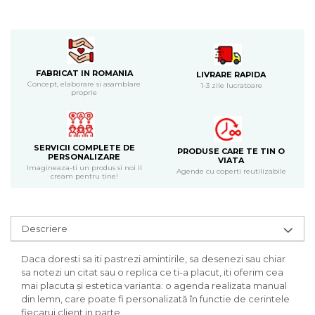
Bijuterii
CERCEI ZAMAC
Ateliere - planse cu nisip colorat
FABRICAT IN ROMANIA
LIVRARE RAPIDA
Concept, elaborare si asamblare
1-3 zile lucratoare
proprie
SERVICII COMPLETE DE
PRODUSE CARE TE TIN O
PERSONALIZARE
VIATA
Imagineaza-ti un produs si noi il
Agende cu coperti reutilizabile
cream pentru tine!
Descriere
Daca doresti sa iti pastrezi amintirile, sa desenezi sau chiar
sa notezi un citat sau o replica ce ti-a placut, iti oferim cea
mai placuta și estetica varianta: o agenda realizata manual
din lemn, care poate fi personalizată în functie de cerintele
fiecarui client in parte.