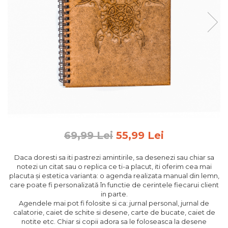
Feng Shui
Tablouri personalizate
IQ Puzzle
Diplome si Plachete
Insigne
Felicitari din lemn
Felicitari pentru cei dragi
Felicitari cu model
Rame foto din lemn
69,99 Lei
55,99 Lei
Camion din lemn
Daca doresti sa iti pastrezi amintirile, sa desenezi sau chiar sa
Aromaterapie
notezi un citat sau o replica ce ti-a placut, iti oferim cea mai
placuta și estetica varianta: o agenda realizata manual din lemn,
Papioane din lemn
care poate fi personalizată în functie de cerintele fiecarui client
Decoratiuni pentru casa
in parte.
Agendele mai pot fi folosite si ca: jurnal personal, jurnal de
Genti si portofele barbati din
calatorie, caiet de schite si desene, carte de bucate, caiet de
piele naturala
notite etc. Chiar si copii adora sa le foloseasca la desene