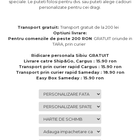
speciale. Le puteti folosi pentru dvs. sau puteti alege cadouri
Cadouri de Paste
personalizate pentru cei dragi.
Produse personalizate pentru
nunti si botezuri
Transport gratuit:
Transport gratuit de la 200 lei
Martisoare
Optiuni livrare:
Pentru comenzile de peste 200 RON
: GRATUIT oriunde in
Cadouri personalizate pentru
TARA, prin curier
cei dragi
Cadouri pentru profesori
Ridicare personala Sibiu
:
GRATUIT
Livrare catre Ship&Go, Cargus : 15.90 ron
Cadouri pentru parinti
Transport prin curier rapid Cargus : 15.90 ron
Cadouri pentru EA
Transport prin curier rapid Sameday : 18.90 ron
Cadouri pentru EL
Easy Box Sameday : 15.90 ron
Cadouri pentru iubit
Cadouri pentru iubita
Cadouri pentru mama
Cadouri pentru tata
Cadouri pentru cea mai buna
prietena
Cadouri pentru bunici
Cadouri personalizate pentru nasi