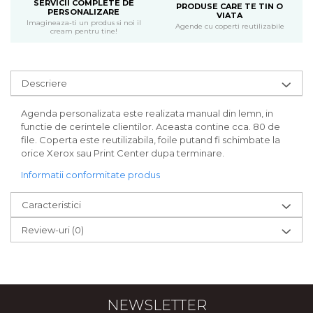
SERVICII COMPLETE DE
PRODUSE CARE TE TIN O
PERSONALIZARE
VIATA
Imagineaza-ti un produs si noi il
Agende cu coperti reutilizabile
cream pentru tine!
Descriere
Agenda personalizata este realizata manual din lemn, in
functie de cerintele clientilor. Aceasta contine cca. 80 de
file. Coperta este reutilizabila, foile putand fi schimbate la
orice Xerox sau Print Center dupa terminare.
Informatii conformitate produs
Caracteristici
Review-uri
(0)
NEWSLETTER