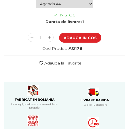
Bijuterii
CERCEI ZAMAC
IN STOC
Ateliere - planse cu nisip colorat
Durata de livrare:
1
ADAUGA IN COS
Cod Produs:
AG178
Adauga la Favorite
FABRICAT IN ROMANIA
LIVRARE RAPIDA
Concept, elaborare si asamblare
1-3 zile lucratoare
proprie