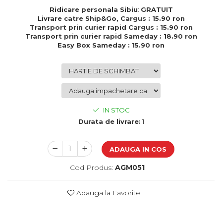
Cadouri de Paste
Ridicare personala Sibiu
:
GRATUIT
Livrare catre Ship&Go, Cargus : 15.90 ron
Produse personalizate pentru
Transport prin curier rapid Cargus : 15.90 ron
nunti si botezuri
Transport prin curier rapid Sameday : 18.90 ron
Easy Box Sameday : 15.90 ron
Martisoare
Cadouri personalizate pentru
cei dragi
Cadouri pentru profesori
Cadouri pentru parinti
IN STOC
Cadouri pentru EA
Durata de livrare:
1
Cadouri pentru EL
Cadouri pentru iubit
Cadouri pentru iubita
ADAUGA IN COS
Cadouri pentru mama
Cod Produs:
AGM051
Cadouri pentru tata
Cadouri pentru cea mai buna
prietena
Adauga la Favorite
Cadouri pentru bunici
Cadouri personalizate pentru nasi