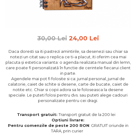
Feng Shui
Tablouri personalizate
IQ Puzzle
Diplome si Plachete
30,00 Lei
24,00 Lei
Insigne
Daca doresti sa iti pastrezi amintirile, sa desenezi sau chiar sa
Felicitari din lemn
notezi un citat sau o replica ce ti-a placut, iti oferim cea mai
placuta și estetica varianta: o agenda realizata manual din lemn,
Felicitari pentru cei dragi
care poate fi personalizată în functie de cerintele fiecarui client
Felicitari cu model
in parte.
Rame foto din lemn
Agendele mai pot fi folosite si ca: jurnal personal, jurnal de
calatorie, caiet de schite si desene, carte de bucate, caiet de
Camion din lemn
notite etc. Chiar si copii adora sa le foloseasca la desene
speciale. Le puteti folosi pentru dvs. sau puteti alege cadouri
Aromaterapie
personalizate pentru cei dragi.
Papioane din lemn
Transport gratuit:
Transport gratuit de la 200 lei
Decoratiuni pentru casa
Optiuni livrare:
Genti si portofele barbati din
Pentru comenzile de peste 200 RON
: GRATUIT oriunde in
piele naturala
TARA, prin curier