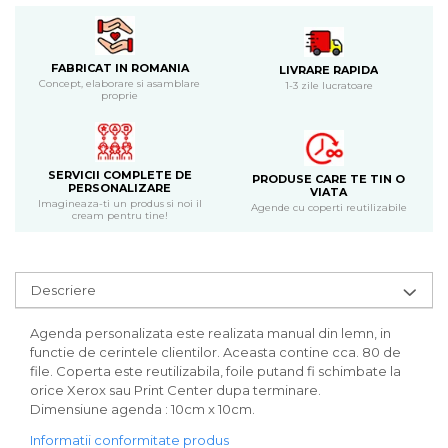
Bijuterii
CERCEI ZAMAC
Ateliere - planse cu nisip colorat
FABRICAT IN ROMANIA
LIVRARE RAPIDA
Concept, elaborare si asamblare
1-3 zile lucratoare
proprie
SERVICII COMPLETE DE
PRODUSE CARE TE TIN O
PERSONALIZARE
VIATA
Imagineaza-ti un produs si noi il
Agende cu coperti reutilizabile
cream pentru tine!
Descriere
Agenda personalizata este realizata manual din lemn, in
functie de cerintele clientilor. Aceasta contine cca. 80 de
file. Coperta este reutilizabila, foile putand fi schimbate la
orice Xerox sau Print Center dupa terminare.
Dimensiune agenda : 10cm x 10cm.
Informatii conformitate produs