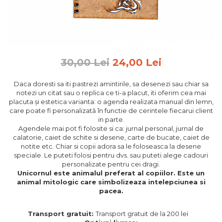
Feng Shui
Tablouri personalizate
IQ Puzzle
Diplome si Plachete
30,00 Lei
24,00 Lei
Insigne
Daca doresti sa iti pastrezi amintirile, sa desenezi sau chiar sa
Felicitari din lemn
notezi un citat sau o replica ce ti-a placut, iti oferim cea mai
placuta și estetica varianta: o agenda realizata manual din lemn,
Felicitari pentru cei dragi
care poate fi personalizată în functie de cerintele fiecarui client
Felicitari cu model
in parte.
Rame foto din lemn
Agendele mai pot fi folosite si ca: jurnal personal, jurnal de
calatorie, caiet de schite si desene, carte de bucate, caiet de
Camion din lemn
notite etc. Chiar si copii adora sa le foloseasca la desene
speciale. Le puteti folosi pentru dvs. sau puteti alege cadouri
Aromaterapie
personalizate pentru cei dragi.
Papioane din lemn
Unicornul este animalul preferat al copiilor. Este un
animal mitologic care simbolizeaza intelepciunea si
Decoratiuni pentru casa
pacea.
Genti si portofele barbati din
piele naturala
Transport gratuit:
Transport gratuit de la 200 lei