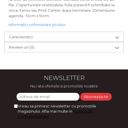
file. Coperta este reutilizabila, foile putand fi schimbate la
orice Xerox sau Print Center dupa terminare. Dimensiune
agenda : 10cm x 10cm.
Informatii conformitate produs
Caracteristici
Review-uri
(0)
NEWSLETTER
Nu rata ofertele si promotiile noastre
Vreau sa primesc newsletter cu promotiile
magazinului. Afla mai multe in
Politica de
Confidentialitate