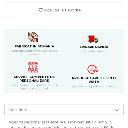
Bijuterii
Adauga la Favorite
CERCEI ZAMAC
Ateliere - planse cu nisip colorat
FABRICAT IN ROMANIA
LIVRARE RAPIDA
Concept, elaborare si asamblare
1-3 zile lucratoare
proprie
SERVICII COMPLETE DE
PRODUSE CARE TE TIN O
PERSONALIZARE
VIATA
Imagineaza-ti un produs si noi il
Agende cu coperti reutilizabile
cream pentru tine!
Descriere
Agenda personalizata este realizata manual din lemn, in
functie de cerintele clientilor. Aceasta contine cca. 80 de