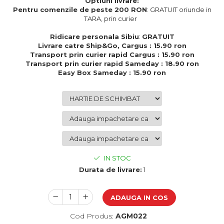
Optiuni livrare:
Cadouri de Paste
Pentru comenzile de peste 200 RON
: GRATUIT oriunde in
TARA, prin curier
Produse personalizate pentru
nunti si botezuri
Ridicare personala Sibiu
:
GRATUIT
Livrare catre Ship&Go, Cargus : 15.90 ron
Martisoare
Transport prin curier rapid Cargus : 15.90 ron
Cadouri personalizate pentru
Transport prin curier rapid Sameday : 18.90 ron
cei dragi
Easy Box Sameday : 15.90 ron
Cadouri pentru profesori
Cadouri pentru parinti
Cadouri pentru EA
Cadouri pentru EL
Cadouri pentru iubit
Cadouri pentru iubita
IN STOC
Cadouri pentru mama
Durata de livrare:
1
Cadouri pentru tata
Cadouri pentru cea mai buna
prietena
ADAUGA IN COS
Cadouri pentru bunici
Cod Produs:
AGM022
Cadouri personalizate pentru nasi