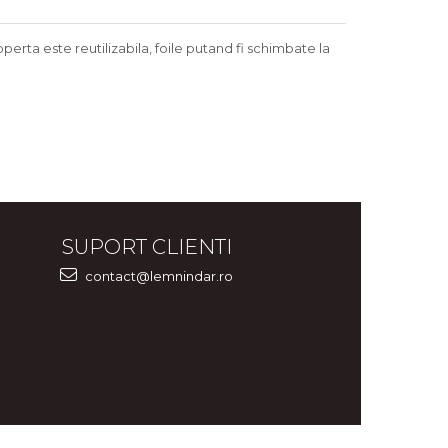
erta este reutilizabila, foile putand fi schimbate la
SUPORT CLIENTI
contact@lemnindar.ro