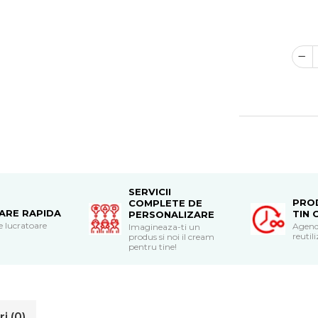
SERVICII
PRO
COMPLETE DE
RARE RAPIDA
TIN 
PERSONALIZARE
le lucratoare
Agend
Imagineaza-ti un
reutili
produs si noi il cream
pentru tine!
ri
(0)