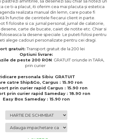
i pastrezi amintirile, sa desenezi sau chiar sa notezi un
ca ce ti-a placut, iti oferim cea mai placuta și estetica
 agenda realizata manual din lemn, care poate fi
ă în functie de cerintele fiecarui client in parte.
 fi folosite si ca: jurnal personal, jurnal de calatorie,
i desene, carte de bucate, caiet de notite etc. Chiar si
 foloseasca la desene speciale. Le puteti folosi pentru
eti alege cadouri personalizate pentru cei dragi.
ort gratuit:
Transport gratuit de la 200 lei
Optiuni livrare:
zile de peste 200 RON
: GRATUIT oriunde in TARA,
prin curier
Ridicare personala Sibiu
:
GRATUIT
are catre Ship&Go, Cargus : 15.90 ron
ort prin curier rapid Cargus : 15.90 ron
rt prin curier rapid Sameday : 18.90 ron
Easy Box Sameday : 15.90 ron