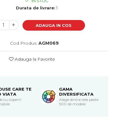
IN STOC
Durata de livrare:
1
ADAUGA IN COS
Cod Produs:
AGM069
Adauga la Favorite
DUSE CARE TE
GAMA
O VIATA
DIVERSIFICATA
e cu coperti
Alege dintre cele peste
zabile
500 de modele