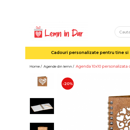
Cadouri personalizate pentru tine si cei dragi
Agende din lemn
Agende 10x10
Agende A5
Cadouri personalizate pentru tine si 
Semne de carte
Decoratiuni Craciun
Agenda 10x10 personalizata d
Home /
Agende din lemn /
Decoratiuni cu nume
Decoratiuni cu lumina
-20%
Decoratiuni pentru cei dragi
Decoratiuni cu peisaje de iarna
Sosete de Craciun
Magneti de Craciun
Jucarii din lemn
Cercei din lemn