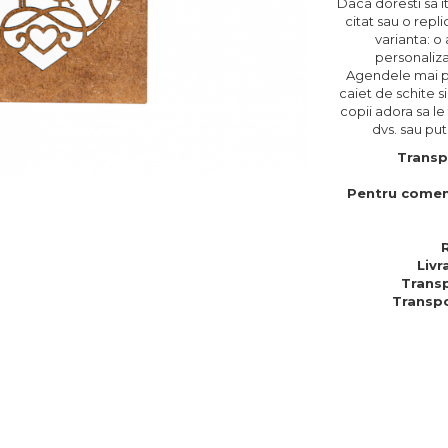
Daca doresti sa it
citat sau o repli
varianta: o
personalizat
Agendele mai pot
caiet de schite s
copii adora sa le
dvs. sau put
Transp
Pentru comen
Livr
Transp
Transpo