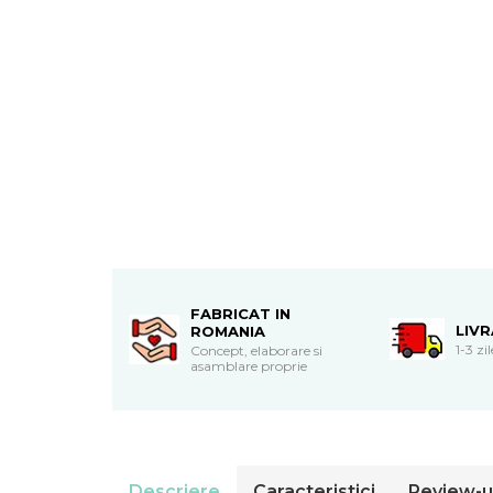
Cadouri de Paste
Produse personalizate pentru
nunti si botezuri
Martisoare
Cadouri personalizate pentru
cei dragi
Cadouri pentru profesori
Cadouri pentru parinti
Cadouri pentru EA
Cadouri pentru EL
Cadouri pentru iubit
FABRICAT IN
Cadouri pentru iubita
LIV
ROMANIA
1-3 zi
Concept, elaborare si
Cadouri pentru mama
asamblare proprie
Cadouri pentru tata
Cadouri pentru cea mai buna
prietena
Cadouri pentru bunici
Cadouri personalizate pentru nasi
Descriere
Caracteristici
Review-u