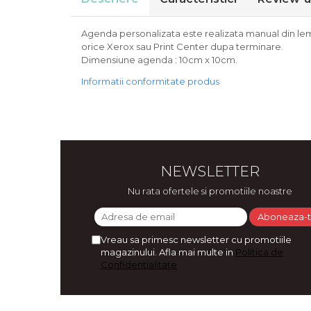
Bijuterii
CERCEI ZAMAC
Agenda personalizata este realizata manual din lemn, 
Ateliere - planse cu nisip colorat
orice Xerox sau Print Center dupa terminare.
Dimensiune agenda : 10cm x 10cm.
Informatii conformitate produs
NEWSLETTER
Nu rata ofertele si promotiile noastre
Vreau sa primesc newsletter cu promotiile
magazinului. Afla mai multe in
Politica de
Confidentialitate