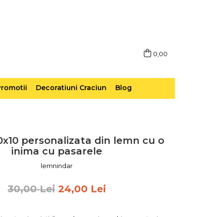
0,00
romotii
Decoratiuni Craciun
Blog
x10 personalizata din lemn cu o
inima cu pasarele
lemnindar
30,00 Lei
24,00 Lei