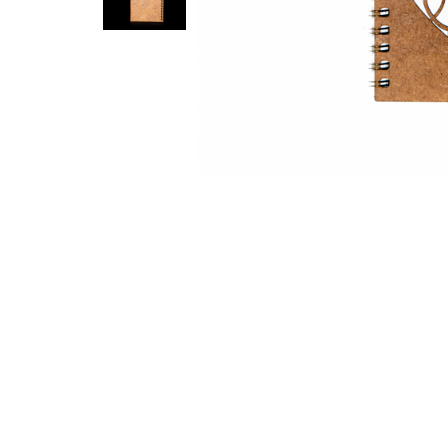
Feng Shui
Tablouri personalizate
IQ Puzzle
Diplome si Plachete
Insigne
Felicitari din lemn
Felicitari pentru cei dragi
Felicitari cu model
Rame foto din lemn
Camion din lemn
Aromaterapie
Papioane din lemn
Decoratiuni pentru casa
Genti si portofele barbati din
piele naturala