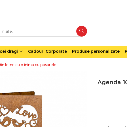
cei dragi
Cadouri Corporate
Produse personalizate
P
in lemn cu o inima cu pasarele
Agenda 10