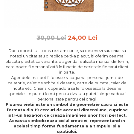
Feng Shui
Tablouri personalizate
IQ Puzzle
Diplome si Plachete
30,00 Lei
24,00 Lei
Insigne
Daca doresti sa iti pastrezi amintirile, sa desenezi sau chiar sa
Felicitari din lemn
notezi un citat sau o replica ce ti-a placut, iti oferim cea mai
placuta și estetica varianta: o agenda realizata manual din lemn,
Felicitari pentru cei dragi
care poate fi personalizată în functie de cerintele fiecarui client
Felicitari cu model
in parte.
Rame foto din lemn
Agendele mai pot fi folosite si ca: jurnal personal, jurnal de
calatorie, caiet de schite si desene, carte de bucate, caiet de
Camion din lemn
notite etc. Chiar si copii adora sa le foloseasca la desene
speciale. Le puteti folosi pentru dvs. sau puteti alege cadouri
Aromaterapie
personalizate pentru cei dragi.
Papioane din lemn
Floarea vietii este un simbol de geometrie sacra si este
formata din 19 cercuri de aceeasi dimensiune, cuprinse
Decoratiuni pentru casa
intr-un hexagon ce creaza imaginea unor flori perfect.
Aceasta simbolizeaza ciclul creatiei, reprezentand in
Genti si portofele barbati din
acelasi timp forma fundamentala a timpului si a
piele naturala
spatiului.