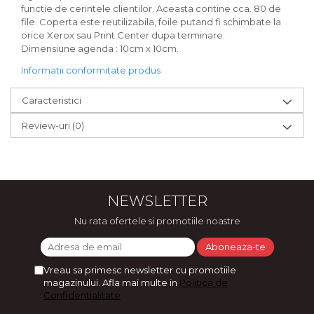
functie de cerintele clientilor. Aceasta contine cca. 80 de
file. Coperta este reutilizabila, foile putand fi schimbate la
orice Xerox sau Print Center dupa terminare.
Dimensiune agenda : 10cm x 10cm.
Informatii conformitate produs
Caracteristici
Review-uri
(0)
NEWSLETTER
Nu rata ofertele si promotiile noastre
Vreau sa primesc newsletter cu promotiile
magazinului. Afla mai multe in
Politica de
Confidentialitate