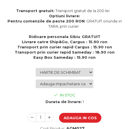
Cadouri de Paste
Transport gratuit:
Transport gratuit de la 200 lei
Produse personalizate pentru
Optiuni livrare:
nunti si botezuri
Pentru comenzile de peste 200 RON
: GRATUIT oriunde in
TARA, prin curier
Martisoare
Cadouri personalizate pentru
Ridicare personala Sibiu
:
GRATUIT
cei dragi
Livrare catre Ship&Go, Cargus : 15.90 ron
Transport prin curier rapid Cargus : 15.90 ron
Cadouri pentru profesori
Transport prin curier rapid Sameday : 18.90 ron
Easy Box Sameday : 15.90 ron
Cadouri pentru parinti
Cadouri pentru EA
Cadouri pentru EL
Cadouri pentru iubit
Cadouri pentru iubita
Cadouri pentru mama
IN STOC
Cadouri pentru tata
Durata de livrare:
1
Cadouri pentru cea mai buna
prietena
ADAUGA IN COS
Cadouri pentru bunici
Cadouri personalizate pentru nasi
Cod Produs:
AGM027