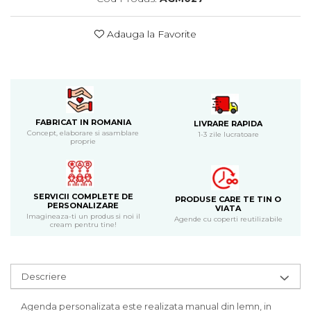
Bijuterii
CERCEI ZAMAC
Adauga la Favorite
Ateliere - planse cu nisip colorat
FABRICAT IN ROMANIA
LIVRARE RAPIDA
Concept, elaborare si asamblare
1-3 zile lucratoare
proprie
SERVICII COMPLETE DE
PRODUSE CARE TE TIN O
PERSONALIZARE
VIATA
Imagineaza-ti un produs si noi il
Agende cu coperti reutilizabile
cream pentru tine!
Descriere
Agenda personalizata este realizata manual din lemn, in