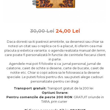
Feng Shui
Tablouri personalizate
IQ Puzzle
Diplome si Plachete
30,00 Lei
24,00 Lei
Insigne
Daca doresti sa iti pastrezi amintirile, sa desenezi sau chiar sa
Felicitari din lemn
notezi un citat sau o replica ce ti-a placut, iti oferim cea mai
placuta și estetica varianta: o agenda realizata manual din lemn,
Felicitari pentru cei dragi
care poate fi personalizată în functie de cerintele fiecarui client
Felicitari cu model
in parte.
Rame foto din lemn
Agendele mai pot fi folosite si ca: jurnal personal, jurnal de
calatorie, caiet de schite si desene, carte de bucate, caiet de
Camion din lemn
notite etc. Chiar si copii adora sa le foloseasca la desene
speciale. Le puteti folosi pentru dvs. sau puteti alege cadouri
Aromaterapie
personalizate pentru cei dragi.
Papioane din lemn
Transport gratuit:
Transport gratuit de la 200 lei
Optiuni livrare:
Decoratiuni pentru casa
Pentru comenzile de peste 200 RON
: GRATUIT oriunde in
Genti si portofele barbati din
TARA, prin curier
piele naturala