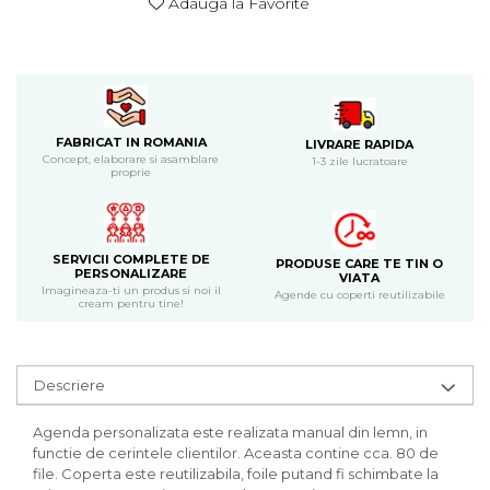
Adauga la Favorite
Bijuterii
CERCEI ZAMAC
Ateliere - planse cu nisip colorat
FABRICAT IN ROMANIA
LIVRARE RAPIDA
Concept, elaborare si asamblare
1-3 zile lucratoare
proprie
SERVICII COMPLETE DE
PRODUSE CARE TE TIN O
PERSONALIZARE
VIATA
Imagineaza-ti un produs si noi il
Agende cu coperti reutilizabile
cream pentru tine!
Descriere
Agenda personalizata este realizata manual din lemn, in
functie de cerintele clientilor. Aceasta contine cca. 80 de
file. Coperta este reutilizabila, foile putand fi schimbate la