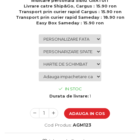
Ridicare personala Sibiu
:
GRATUIT
Cadouri de Paste
Livrare catre Ship&Go, Cargus : 15.90 ron
Transport prin curier rapid Cargus : 15.90 ron
Produse personalizate pentru
Transport prin curier rapid Sameday : 18.90 ron
nunti si botezuri
Easy Box Sameday : 15.90 ron
Martisoare
Cadouri personalizate pentru
cei dragi
Cadouri pentru profesori
Cadouri pentru parinti
Cadouri pentru EA
Cadouri pentru EL
Cadouri pentru iubit
IN STOC
Cadouri pentru iubita
Durata de livrare:
1
Cadouri pentru mama
Cadouri pentru tata
ADAUGA IN COS
Cadouri pentru cea mai buna
prietena
Cod Produs:
AGM123
Cadouri pentru bunici
Cadouri personalizate pentru nasi