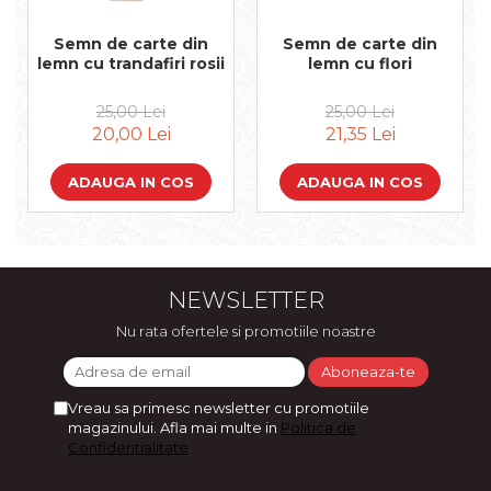
Semn de carte din
Semn de carte din
lemn cu trandafiri rosii
lemn cu flori
25,00 Lei
25,00 Lei
20,00 Lei
21,35 Lei
ADAUGA IN COS
ADAUGA IN COS
NEWSLETTER
Nu rata ofertele si promotiile noastre
Vreau sa primesc newsletter cu promotiile
magazinului. Afla mai multe in
Politica de
Confidentialitate