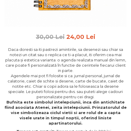
Feng Shui
Tablouri personalizate
IQ Puzzle
Diplome si Plachete
30,00 Lei
24,00 Lei
Insigne
Daca doresti sa iti pastrezi amintirile, sa desenezi sau chiar sa
Felicitari din lemn
notezi un citat sau o replica ce ti-a placut, iti oferim cea mai
placuta și estetica varianta: o agenda realizata manual din lemn,
Felicitari pentru cei dragi
care poate fi personalizată în functie de cerintele fiecarui client
Felicitari cu model
in parte.
Rame foto din lemn
Agendele mai pot fi folosite si ca: jurnal personal, jurnal de
calatorie, caiet de schite si desene, carte de bucate, caiet de
Camion din lemn
notite etc. Chiar si copii adora sa le foloseasca la desene
speciale. Le puteti folosi pentru dvs. sau puteti alege cadouri
Aromaterapie
personalizate pentru cei dragi.
Papioane din lemn
Bufnita este simbolul intelepciunii, inca din antichitate
fiind asociata Atenei, zeita intelepciunii. Prinzatorulul de
Decoratiuni pentru casa
vise simbolizeaza ciclul vietii si are rolul de a capta
visele urate in timpul noptii, oferind liniste
Genti si portofele barbati din
apartinatorului.
piele naturala