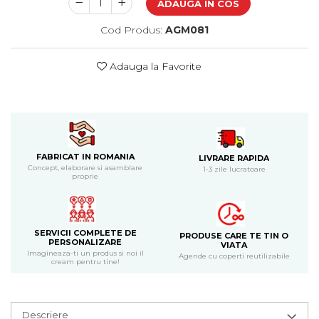
ADAUGA IN COS
Bijuterii
CERCEI ZAMAC
Cod Produs:
AGM081
Ateliere - planse cu nisip colorat
Adauga la Favorite
FABRICAT IN ROMANIA
LIVRARE RAPIDA
Concept, elaborare si asamblare
1-3 zile lucratoare
proprie
SERVICII COMPLETE DE
PRODUSE CARE TE TIN O
PERSONALIZARE
VIATA
Imagineaza-ti un produs si noi il
Agende cu coperti reutilizabile
cream pentru tine!
Descriere