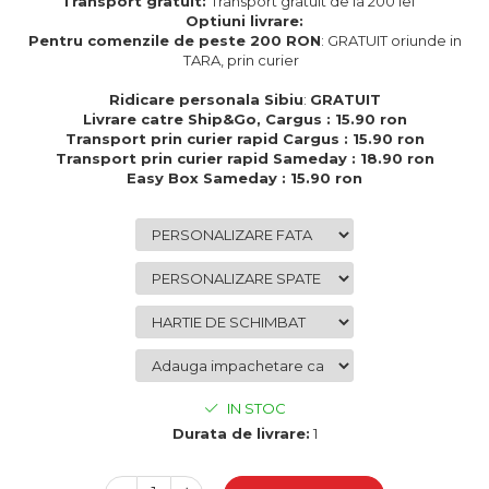
Transport gratuit:
Transport gratuit de la 200 lei
Cadouri de Paste
Optiuni livrare:
Pentru comenzile de peste 200 RON
: GRATUIT oriunde in
Produse personalizate pentru
TARA, prin curier
nunti si botezuri
Ridicare personala Sibiu
:
GRATUIT
Martisoare
Livrare catre Ship&Go, Cargus : 15.90 ron
Cadouri personalizate pentru
Transport prin curier rapid Cargus : 15.90 ron
cei dragi
Transport prin curier rapid Sameday : 18.90 ron
Easy Box Sameday : 15.90 ron
Cadouri pentru profesori
Cadouri pentru parinti
Cadouri pentru EA
Cadouri pentru EL
Cadouri pentru iubit
Cadouri pentru iubita
Cadouri pentru mama
Cadouri pentru tata
Cadouri pentru cea mai buna
IN STOC
prietena
Durata de livrare:
1
Cadouri pentru bunici
Cadouri personalizate pentru nasi