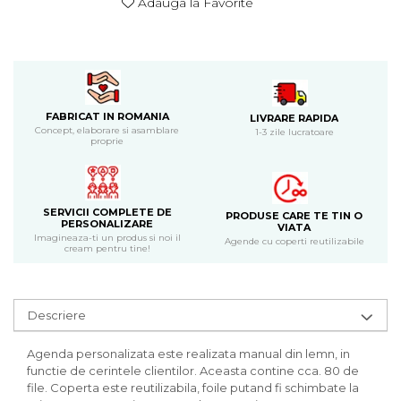
Adauga la Favorite
Bijuterii
CERCEI ZAMAC
Ateliere - planse cu nisip colorat
FABRICAT IN ROMANIA
LIVRARE RAPIDA
Concept, elaborare si asamblare
1-3 zile lucratoare
proprie
SERVICII COMPLETE DE
PRODUSE CARE TE TIN O
PERSONALIZARE
VIATA
Imagineaza-ti un produs si noi il
Agende cu coperti reutilizabile
cream pentru tine!
Descriere
Agenda personalizata este realizata manual din lemn, in
functie de cerintele clientilor. Aceasta contine cca. 80 de
file. Coperta este reutilizabila, foile putand fi schimbate la