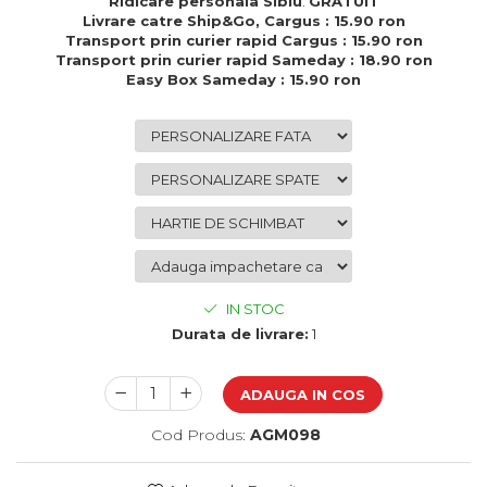
Ridicare personala Sibiu
:
GRATUIT
Cadouri de Paste
Livrare catre Ship&Go, Cargus : 15.90 ron
Transport prin curier rapid Cargus : 15.90 ron
Produse personalizate pentru
Transport prin curier rapid Sameday : 18.90 ron
nunti si botezuri
Easy Box Sameday : 15.90 ron
Martisoare
Cadouri personalizate pentru
cei dragi
Cadouri pentru profesori
Cadouri pentru parinti
Cadouri pentru EA
Cadouri pentru EL
Cadouri pentru iubit
IN STOC
Cadouri pentru iubita
Durata de livrare:
1
Cadouri pentru mama
Cadouri pentru tata
ADAUGA IN COS
Cadouri pentru cea mai buna
prietena
Cod Produs:
AGM098
Cadouri pentru bunici
Cadouri personalizate pentru nasi