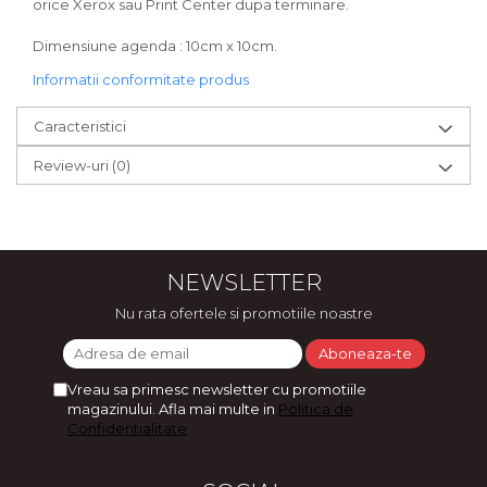
orice Xerox sau Print Center dupa terminare.
Dimensiune agenda : 10cm x 10cm.
Informatii conformitate produs
Caracteristici
Review-uri
(0)
NEWSLETTER
Nu rata ofertele si promotiile noastre
Vreau sa primesc newsletter cu promotiile
magazinului. Afla mai multe in
Politica de
Confidentialitate