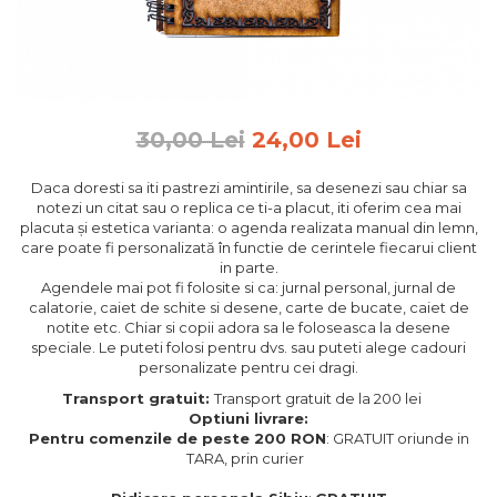
Feng Shui
Tablouri personalizate
IQ Puzzle
Diplome si Plachete
30,00 Lei
24,00 Lei
Insigne
Daca doresti sa iti pastrezi amintirile, sa desenezi sau chiar sa
Felicitari din lemn
notezi un citat sau o replica ce ti-a placut, iti oferim cea mai
placuta și estetica varianta: o agenda realizata manual din lemn,
Felicitari pentru cei dragi
care poate fi personalizată în functie de cerintele fiecarui client
Felicitari cu model
in parte.
Rame foto din lemn
Agendele mai pot fi folosite si ca: jurnal personal, jurnal de
calatorie, caiet de schite si desene, carte de bucate, caiet de
Camion din lemn
notite etc. Chiar si copii adora sa le foloseasca la desene
speciale. Le puteti folosi pentru dvs. sau puteti alege cadouri
Aromaterapie
personalizate pentru cei dragi.
Papioane din lemn
Transport gratuit:
Transport gratuit de la 200 lei
Optiuni livrare:
Decoratiuni pentru casa
Pentru comenzile de peste 200 RON
: GRATUIT oriunde in
Genti si portofele barbati din
TARA, prin curier
piele naturala