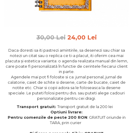
Feng Shui
Tablouri personalizate
IQ Puzzle
Diplome si Plachete
30,00 Lei
24,00 Lei
Insigne
Daca doresti sa iti pastrezi amintirile, sa desenezi sau chiar sa
Felicitari din lemn
notezi un citat sau o replica ce ti-a placut, iti oferim cea mai
placuta și estetica varianta: o agenda realizata manual din lemn,
Felicitari pentru cei dragi
care poate fi personalizată în functie de cerintele fiecarui client
Felicitari cu model
in parte.
Rame foto din lemn
Agendele mai pot fi folosite si ca: jurnal personal, jurnal de
calatorie, caiet de schite si desene, carte de bucate, caiet de
Camion din lemn
notite etc. Chiar si copii adora sa le foloseasca la desene
speciale. Le puteti folosi pentru dvs. sau puteti alege cadouri
Aromaterapie
personalizate pentru cei dragi.
Papioane din lemn
Transport gratuit:
Transport gratuit de la 200 lei
Optiuni livrare:
Decoratiuni pentru casa
Pentru comenzile de peste 200 RON
: GRATUIT oriunde in
Genti si portofele barbati din
TARA, prin curier
piele naturala