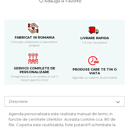
Adauga la Favorite
Bijuterii
CERCEI ZAMAC
Ateliere - planse cu nisip colorat
FABRICAT IN ROMANIA
LIVRARE RAPIDA
Concept, elaborare si asamblare
1-3 zile lucratoare
proprie
SERVICII COMPLETE DE
PRODUSE CARE TE TIN O
PERSONALIZARE
VIATA
Imagineaza-ti un produs si noi il
Agende cu coperti reutilizabile
cream pentru tine!
Descriere
Agenda personalizata este realizata manual din lemn, in
functie de cerintele clientilor. Aceasta contine cca. 80 de
file. Coperta este reutilizabila, foile putand fi schimbate la