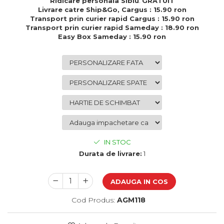
Ridicare personala Sibiu
:
GRATUIT
Cadouri de Paste
Livrare catre Ship&Go, Cargus : 15.90 ron
Transport prin curier rapid Cargus : 15.90 ron
Produse personalizate pentru
Transport prin curier rapid Sameday : 18.90 ron
nunti si botezuri
Easy Box Sameday : 15.90 ron
Martisoare
Cadouri personalizate pentru
cei dragi
Cadouri pentru profesori
Cadouri pentru parinti
Cadouri pentru EA
Cadouri pentru EL
Cadouri pentru iubit
IN STOC
Cadouri pentru iubita
Durata de livrare:
1
Cadouri pentru mama
Cadouri pentru tata
ADAUGA IN COS
Cadouri pentru cea mai buna
prietena
Cod Produs:
AGM118
Cadouri pentru bunici
Cadouri personalizate pentru nasi