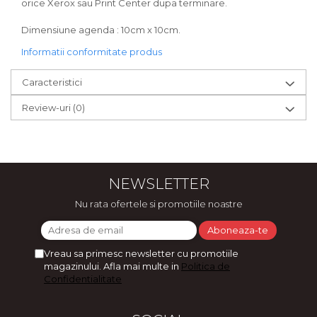
orice Xerox sau Print Center dupa terminare.
Dimensiune agenda : 10cm x 10cm.
Informatii conformitate produs
Caracteristici
Review-uri
(0)
NEWSLETTER
Nu rata ofertele si promotiile noastre
Vreau sa primesc newsletter cu promotiile
magazinului. Afla mai multe in
Politica de
Confidentialitate