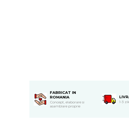
Cadouri de Paste
Produse personalizate pentru
nunti si botezuri
Martisoare
Cadouri personalizate pentru
cei dragi
Cadouri pentru profesori
Cadouri pentru parinti
Cadouri pentru EA
Cadouri pentru EL
Cadouri pentru iubit
Cadouri pentru iubita
Cadouri pentru mama
FABRICAT IN
LIV
ROMANIA
Cadouri pentru tata
1-3 zi
Concept, elaborare si
Cadouri pentru cea mai buna
asamblare proprie
prietena
Cadouri pentru bunici
Cadouri personalizate pentru nasi