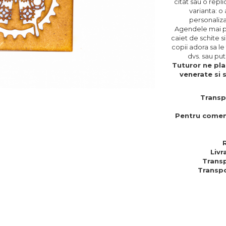
citat sau o repli
varianta: o
personalizat
Agendele mai pot
caiet de schite s
copii adora sa le
dvs. sau put
Tuturor ne plac
venerate si 
Transp
Pentru comen
Livr
Transp
Transpo