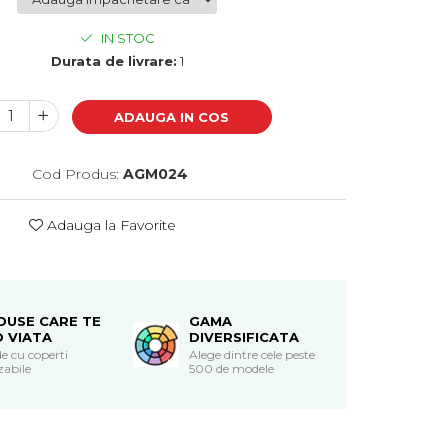
IN STOC
Durata de livrare:
1
ADAUGA IN COS
Cod Produs:
AGM024
Adauga la Favorite
DUSE CARE TE
GAMA
O VIATA
DIVERSIFICATA
e cu coperti
Alege dintre cele peste
zabile
500 de modele