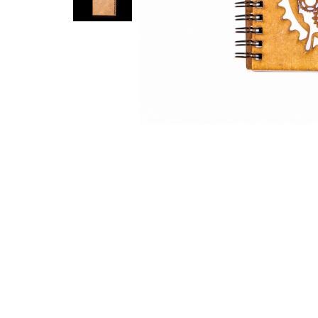
Feng Shui
Tablouri personalizate
IQ Puzzle
Diplome si Plachete
Insigne
Felicitari din lemn
Felicitari pentru cei dragi
Felicitari cu model
Rame foto din lemn
Camion din lemn
Aromaterapie
Papioane din lemn
Decoratiuni pentru casa
Genti si portofele barbati din
piele naturala