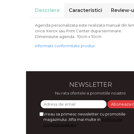
Bijuterii
Descriere
Caracteristici
Review-u
CERCEI ZAMAC
Ateliere - planse cu nisip colorat
Agenda personalizata este realizata manual din lemn, 
orice Xerox sau Print Center dupa terminare.
Dimensiune agenda : 10cm x 10cm.
Informatii conformitate produs
NEWSLETTER
Nu rata ofertele si promotiile noastre
Vreau sa primesc newsletter cu promotiile
magazinului. Afla mai multe in
Politica de
Confidentialitate