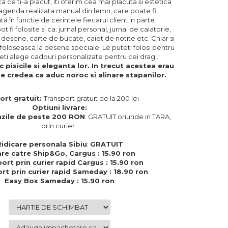
ca ce ti-a placut, iti oferim cea mai placuta și estetica
 agenda realizata manual din lemn, care poate fi
ă în functie de cerintele fiecarui client in parte.
 fi folosite si ca: jurnal personal, jurnal de calatorie,
i desene, carte de bucate, caiet de notite etc. Chiar si
 foloseasca la desene speciale. Le puteti folosi pentru
eti alege cadouri personalizate pentru cei dragi.
 pisicile si eleganta lor. In trecut acestea erau
se credea ca aduc noroc si alinare stapanilor.
ort gratuit:
Transport gratuit de la 200 lei
Optiuni livrare:
zile de peste 200 RON
: GRATUIT oriunde in TARA,
prin curier
Ridicare personala Sibiu
:
GRATUIT
are catre Ship&Go, Cargus : 15.90 ron
ort prin curier rapid Cargus : 15.90 ron
rt prin curier rapid Sameday : 18.90 ron
Easy Box Sameday : 15.90 ron