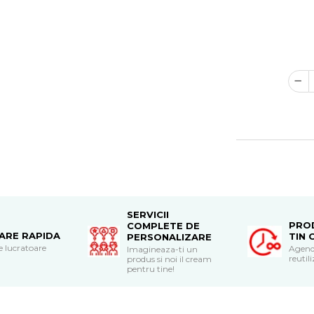
SERVICII
PRO
COMPLETE DE
RARE RAPIDA
TIN 
PERSONALIZARE
le lucratoare
Agend
Imagineaza-ti un
reutili
produs si noi il cream
pentru tine!