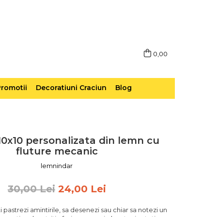
0,00
romotii
Decoratiuni Craciun
Blog
0x10 personalizata din lemn cu
fluture mecanic
lemnindar
30,00 Lei
24,00 Lei
i pastrezi amintirile, sa desenezi sau chiar sa notezi un