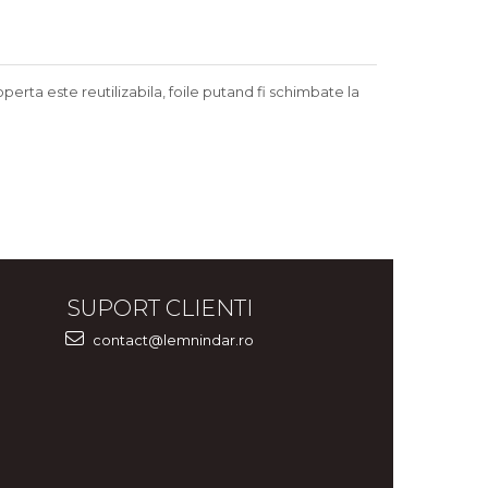
erta este reutilizabila, foile putand fi schimbate la
SUPORT CLIENTI
contact@lemnindar.ro