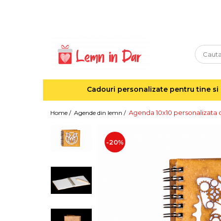
Cadouri personalizate pentru tine si cei dragi
Agende din lemn
Agende 10x10
Agende A5
Cadouri personalizate pentru tine si 
Semne de carte
Decoratiuni Craciun
Agenda 10x10 personalizata 
Home /
Agende din lemn /
Decoratiuni cu nume
Decoratiuni cu lumina
-20%
Decoratiuni pentru cei dragi
Decoratiuni cu peisaje de iarna
Sosete de Craciun
Magneti de Craciun
Jucarii din lemn
Cercei din lemn