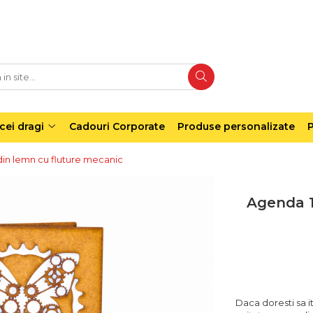
cei dragi
Cadouri Corporate
Produse personalizate
P
din lemn cu fluture mecanic
Agenda 1
Daca doresti sa it