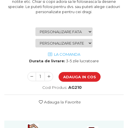
notite etc. Chiar si copii adora sa le foloseasca la desene
Cadouri de Paste
speciale. Le puteti folosi pentru dvs. sau puteti alege cadouri
personalizate pentru cei dragi.
Produse personalizate pentru
nunti si botezuri
Martisoare
Cadouri personalizate pentru
cei dragi
Cadouri pentru profesori
LA COMANDA
Cadouri pentru parinti
Durata de livrare:
3-5 zile lucratoare
Cadouri pentru EA
Cadouri pentru EL
ADAUGA IN COS
Cadouri pentru iubit
Cadouri pentru iubita
Cod Produs:
AG210
Cadouri pentru mama
Cadouri pentru tata
Adauga la Favorite
Cadouri pentru cea mai buna
prietena
Cadouri pentru bunici
Cadouri personalizate pentru nasi