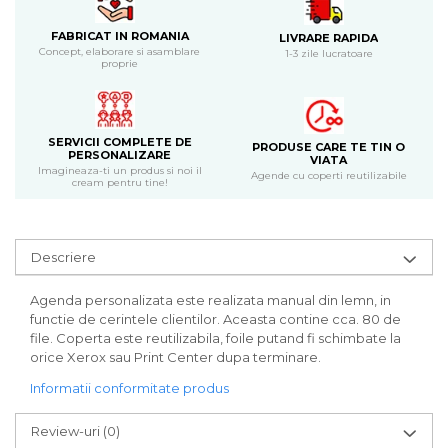
Bijuterii
FABRICAT IN ROMANIA
LIVRARE RAPIDA
CERCEI ZAMAC
Concept, elaborare si asamblare
1-3 zile lucratoare
Ateliere - planse cu nisip colorat
proprie
SERVICII COMPLETE DE
PRODUSE CARE TE TIN O
PERSONALIZARE
VIATA
Imagineaza-ti un produs si noi il
Agende cu coperti reutilizabile
cream pentru tine!
Descriere
Agenda personalizata este realizata manual din lemn, in
functie de cerintele clientilor. Aceasta contine cca. 80 de
file. Coperta este reutilizabila, foile putand fi schimbate la
orice Xerox sau Print Center dupa terminare.
Informatii conformitate produs
Review-uri
(0)