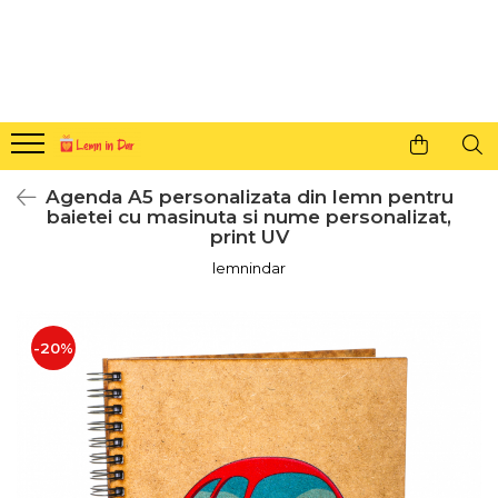
Cadouri personalizate pentru tine si cei dragi
Agende din lemn
Agende 10x10
Agende A5
Agenda A5 personalizata din lemn pentru
Semne de carte
baietei cu masinuta si nume personalizat,
print UV
Decoratiuni Craciun
lemnindar
Decoratiuni cu nume
Decoratiuni cu lumina
Decoratiuni pentru cei dragi
-20%
Decoratiuni cu peisaje de iarna
Sosete de Craciun
Magneti de Craciun
Jucarii din lemn
Cercei din lemn