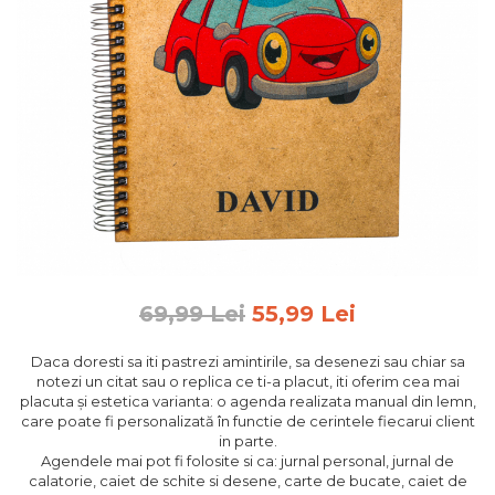
Feng Shui
Tablouri personalizate
IQ Puzzle
Diplome si Plachete
Insigne
Felicitari din lemn
Felicitari pentru cei dragi
Felicitari cu model
Rame foto din lemn
69,99 Lei
55,99 Lei
Camion din lemn
Aromaterapie
Daca doresti sa iti pastrezi amintirile, sa desenezi sau chiar sa
notezi un citat sau o replica ce ti-a placut, iti oferim cea mai
Papioane din lemn
placuta și estetica varianta: o agenda realizata manual din lemn,
Decoratiuni pentru casa
care poate fi personalizată în functie de cerintele fiecarui client
in parte.
Genti si portofele barbati din
Agendele mai pot fi folosite si ca: jurnal personal, jurnal de
piele naturala
calatorie, caiet de schite si desene, carte de bucate, caiet de