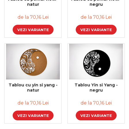
natur
negru
Feng Shui
Tablouri personalizate
de la 70,16 Lei
de la 70,16 Lei
IQ Puzzle
VEZI VARIANTE
VEZI VARIANTE
Diplome si Plachete
Insigne
Felicitari din lemn
Felicitari pentru cei dragi
Felicitari cu model
Rame foto din lemn
Camion din lemn
Tablou cu yin si yang -
Tablou Yin si Yang -
natur
negru
Aromaterapie
Papioane din lemn
de la 70,16 Lei
de la 70,16 Lei
Decoratiuni pentru casa
VEZI VARIANTE
VEZI VARIANTE
Genti si portofele barbati din
piele naturala