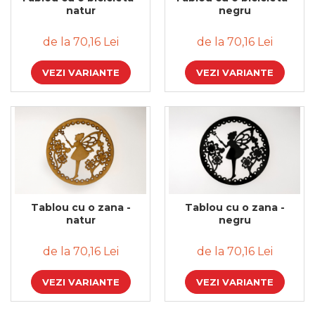
Bijuterii
natur
negru
CERCEI ZAMAC
de la 70,16 Lei
de la 70,16 Lei
Ateliere - planse cu nisip colorat
VEZI VARIANTE
VEZI VARIANTE
Tablou cu o zana -
Tablou cu o zana -
natur
negru
de la 70,16 Lei
de la 70,16 Lei
VEZI VARIANTE
VEZI VARIANTE