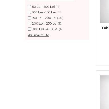
Feng Shui
50 Lei - 100 Lei
(18)
100 Lei - 150 Lei
(30)
Tablouri personalizate
150 Lei - 200 Lei
(30)
IQ Puzzle
200 Lei - 250 Lei
(12)
Diplome si Plachete
Tabl
300 Lei - 400 Lei
(12)
Vezi mai multe
Insigne
Felicitari din lemn
Felicitari pentru cei dragi
Felicitari cu model
Rame foto din lemn
Camion din lemn
Aromaterapie
Papioane din lemn
Decoratiuni pentru casa
Genti si portofele barbati din
piele naturala