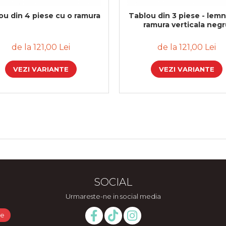
ou din 4 piese cu o ramura
Tablou din 3 piese - lemn
ramura verticala neg
de la 121,00 Lei
de la 121,00 Lei
VEZI VARIANTE
VEZI VARIANTE
SOCIAL
Urmareste-ne in social media