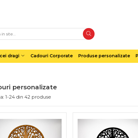
cei dragi
Cadouri Corporate
Produse personalizate
P
ouri personalizate
a:
1-
24
din
42
produse