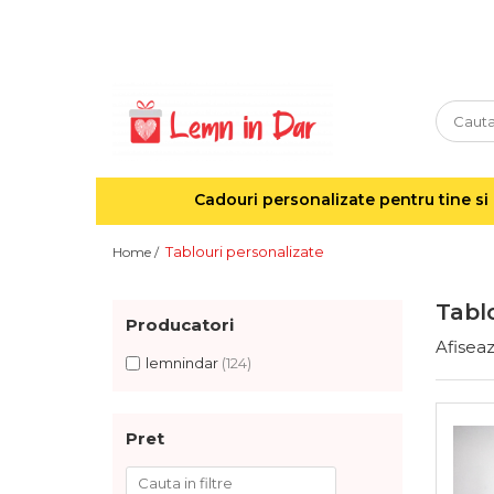
Cadouri personalizate pentru tine si cei dragi
Agende din lemn
Agende 10x10
Agende A5
Cadouri personalizate pentru tine si 
Semne de carte
Decoratiuni Craciun
Tablouri personalizate
Home /
Decoratiuni cu nume
Decoratiuni cu lumina
Tabl
Producatori
Decoratiuni pentru cei dragi
Afiseaz
Decoratiuni cu peisaje de iarna
lemnindar
(124)
Sosete de Craciun
Magneti de Craciun
Pret
Jucarii din lemn
Cercei din lemn