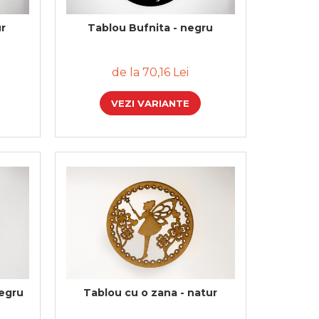
ur
Tablou Bufnita - negru
de la 70,16 Lei
VEZI VARIANTE
negru
Tablou cu o zana - natur