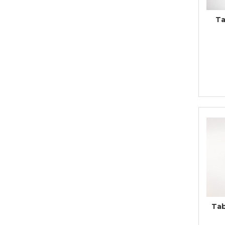
Cadouri de Paste
Ta
Produse personalizate pentru
nunti si botezuri
Martisoare
Cadouri personalizate pentru
cei dragi
Cadouri pentru profesori
Cadouri pentru parinti
Cadouri pentru EA
Cadouri pentru EL
Cadouri pentru iubit
Cadouri pentru iubita
Cadouri pentru mama
Cadouri pentru tata
Cadouri pentru cea mai buna
prietena
Cadouri pentru bunici
Tab
Cadouri personalizate pentru nasi