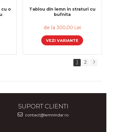
 cu o
Tablou din lemn in straturi cu
ru
bufnita
de la 300,00 Lei
VEZI VARIANTE
1
2
SUPORT CLIENTI
contact@lemnindar.ro