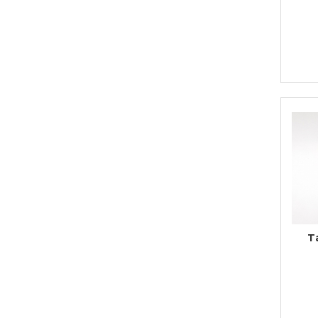
Bijuterii
CERCEI ZAMAC
Ateliere - planse cu nisip colorat
T