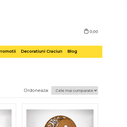
0,00
romotii
Decoratiuni Craciun
Blog
Ordoneaza: