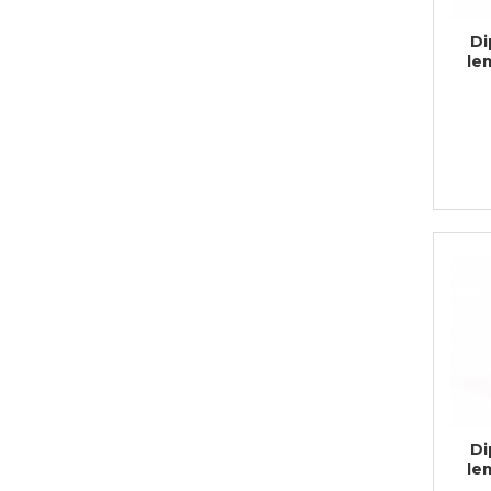
Cadouri de Paste
Di
Produse personalizate pentru
le
nunti si botezuri
Martisoare
Cadouri personalizate pentru
cei dragi
Cadouri pentru profesori
Cadouri pentru parinti
Cadouri pentru EA
Cadouri pentru EL
Cadouri pentru iubit
Cadouri pentru iubita
Cadouri pentru mama
Cadouri pentru tata
Cadouri pentru cea mai buna
prietena
Di
Cadouri pentru bunici
le
Cadouri personalizate pentru nasi