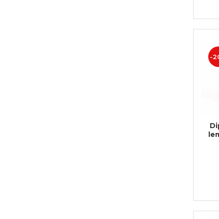
-2
Di
le