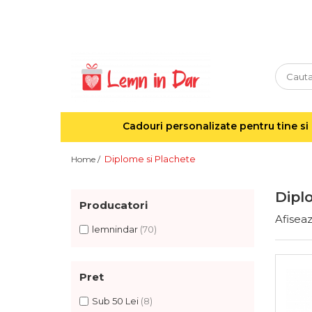
Cadouri personalizate pentru tine si cei dragi
Agende din lemn
Agende 10x10
Agende A5
Cadouri personalizate pentru tine si 
Semne de carte
Decoratiuni Craciun
Diplome si Plachete
Home /
Decoratiuni cu nume
Decoratiuni cu lumina
Dipl
Producatori
Decoratiuni pentru cei dragi
Afiseaz
Decoratiuni cu peisaje de iarna
lemnindar
(70)
Sosete de Craciun
Magneti de Craciun
Pret
Jucarii din lemn
Sub 50 Lei
(8)
Cercei din lemn