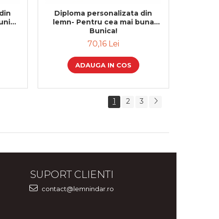
din
Diploma personalizata din
uni
lemn- Pentru cea mai buna
Bunica!
70,16 Lei
ADAUGA IN COS
1
2
3
SUPORT CLIENTI
contact@lemnindar.ro