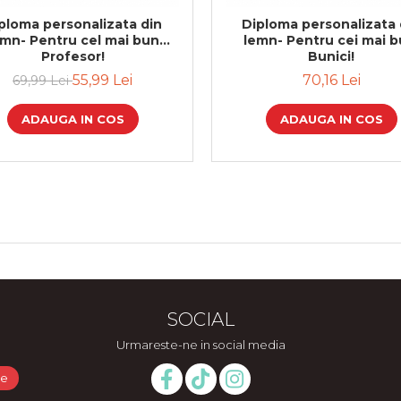
ploma personalizata din
Diploma personalizata 
emn- Pentru cel mai bun
lemn- Pentru cei mai b
Profesor!
Bunici!
55,99 Lei
70,16 Lei
69,99 Lei
ADAUGA IN COS
ADAUGA IN COS
SOCIAL
Urmareste-ne in social media