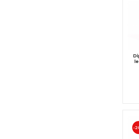
Di
l
-2