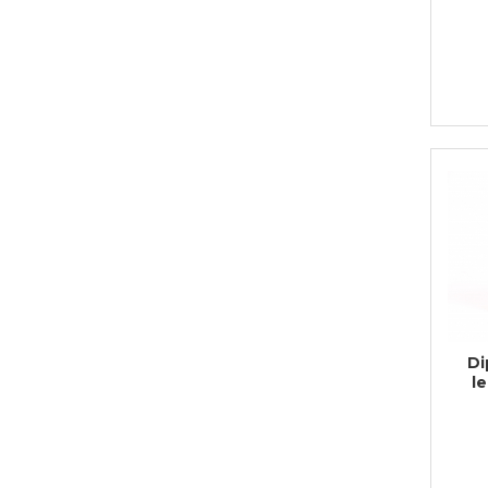
Bijuterii
CERCEI ZAMAC
Ateliere - planse cu nisip colorat
Di
l