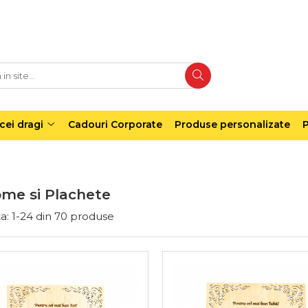
cei dragi
Cadouri Corporate
Produse personalizate
P
ome si Plachete
a:
1-
24
din
70
produse