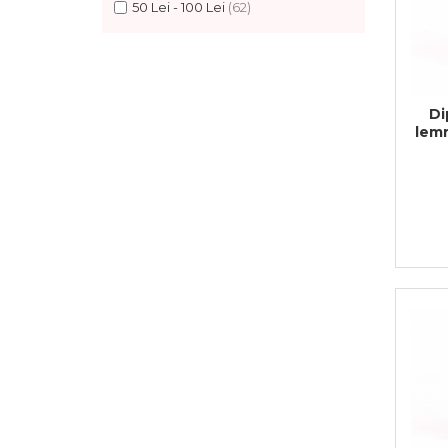
50 Lei - 100 Lei
(62)
Feng Shui
Tablouri personalizate
IQ Puzzle
Diplome si Plachete
Di
lemn
Insigne
Felicitari din lemn
Felicitari pentru cei dragi
Felicitari cu model
Rame foto din lemn
Camion din lemn
Aromaterapie
Papioane din lemn
Decoratiuni pentru casa
Genti si portofele barbati din
piele naturala