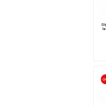
Di
l
-2