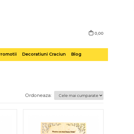
0,00
romotii
Decoratiuni Craciun
Blog
Ordoneaza: