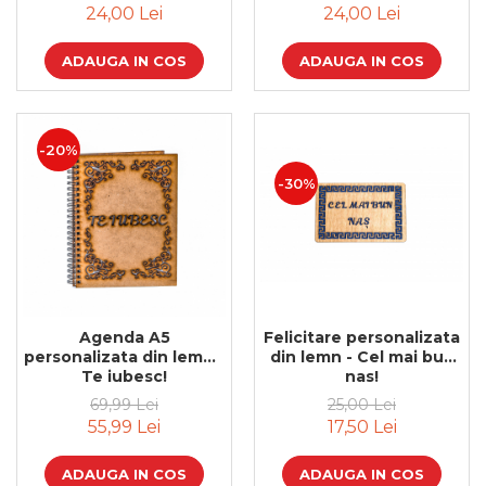
24,00 Lei
24,00 Lei
Cadouri de Paste
Produse personalizate pentru
ADAUGA IN COS
ADAUGA IN COS
nunti si botezuri
Martisoare
Cadouri personalizate pentru
-20%
cei dragi
-30%
Cadouri pentru profesori
Cadouri pentru parinti
Cadouri pentru EA
Cadouri pentru EL
Cadouri pentru iubit
Cadouri pentru iubita
Agenda A5
Felicitare personalizata
Cadouri pentru mama
personalizata din lemn -
din lemn - Cel mai bun
Cadouri pentru tata
Te iubesc!
nas!
Cadouri pentru cea mai buna
69,99 Lei
25,00 Lei
prietena
55,99 Lei
17,50 Lei
Cadouri pentru bunici
Cadouri personalizate pentru nasi
ADAUGA IN COS
ADAUGA IN COS