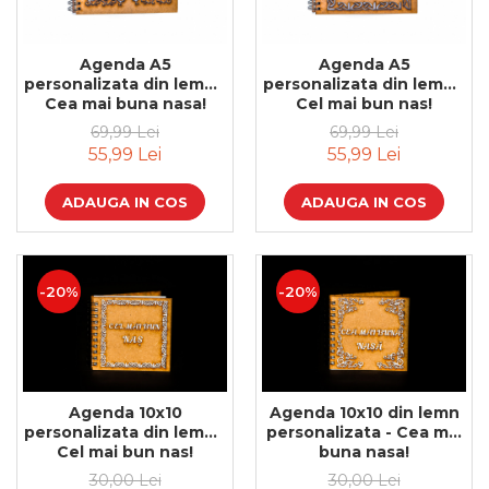
Feng Shui
Tablouri personalizate
Agenda A5
Agenda A5
personalizata din lemn -
personalizata din lemn -
IQ Puzzle
Cea mai buna nasa!
Cel mai bun nas!
Diplome si Plachete
69,99 Lei
69,99 Lei
55,99 Lei
55,99 Lei
Insigne
Felicitari din lemn
ADAUGA IN COS
ADAUGA IN COS
Felicitari pentru cei dragi
Felicitari cu model
Rame foto din lemn
-20%
-20%
Camion din lemn
Aromaterapie
Papioane din lemn
Agenda 10x10
Agenda 10x10 din lemn
Decoratiuni pentru casa
personalizata din lemn -
personalizata - Cea mai
Genti si portofele barbati din
Cel mai bun nas!
buna nasa!
piele naturala
30,00 Lei
30,00 Lei