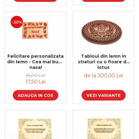
Bijuterii
CERCEI ZAMAC
Ateliere - planse cu nisip colorat
-30%
Felicitare personalizata
Tabloul din lemn in
din lemn - Cea mai buna
straturi cu o floare de
nasa!
lotus
25,00 Lei
de la 300,00 Lei
17,50 Lei
ADAUGA IN COS
VEZI VARIANTE