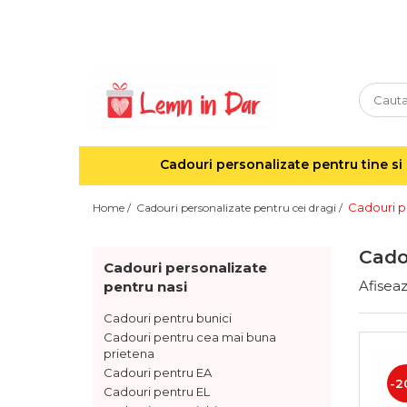
Cadouri personalizate pentru tine si cei dragi
Agende din lemn
Agende 10x10
Agende A5
Cadouri personalizate pentru tine si 
Semne de carte
Decoratiuni Craciun
Cadouri p
Home /
Cadouri personalizate pentru cei dragi /
Decoratiuni cu nume
Decoratiuni cu lumina
Cado
Cadouri personalizate
Decoratiuni pentru cei dragi
Afiseaz
pentru nasi
Decoratiuni cu peisaje de iarna
Sosete de Craciun
Cadouri pentru bunici
Cadouri pentru cea mai buna
Magneti de Craciun
prietena
Jucarii din lemn
Cadouri pentru EA
-2
Cadouri pentru EL
Cercei din lemn