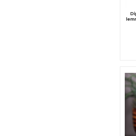
Di
lemn