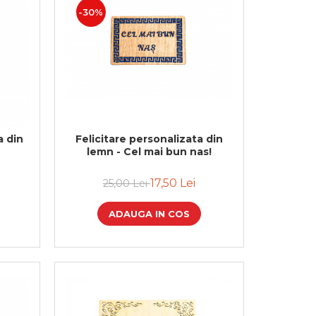
-30%
 din
Felicitare personalizata din
lemn - Cel mai bun nas!
17,50 Lei
25,00 Lei
ADAUGA IN COS