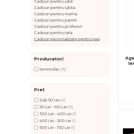
Cadouri pentru iubit
Feng Shui
Cadouri pentru iubita
Cadouri pentru mama
Tablouri personalizate
Cadouri pentru parinti
IQ Puzzle
Cadouri pentru profesori
Cadouri pentru tata
Diplome si Plachete
Cadouri personalizate pentru nasi
Insigne
Felicitari din lemn
Age
Producatori
Felicitari pentru cei dragi
le
Felicitari cu model
lemnindar
(16)
Rame foto din lemn
Camion din lemn
Pret
Aromaterapie
Sub 50 Lei
(4)
Papioane din lemn
50 Lei - 100 Lei
(9)
Decoratiuni pentru casa
300 Lei - 400 Lei
(1)
400 Lei - 500 Lei
(1)
Genti si portofele barbati din
500 Lei - 750 Lei
(1)
piele naturala