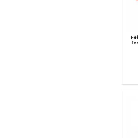
Bijuterii
CERCEI ZAMAC
Ateliere - planse cu nisip colorat
Fel
le