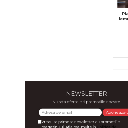
Pl
lemn
NEWSLETTER
Nu rata ofertele si promotiile noastre
Vreau sa primesc newsletter cu promotiile
magazinului. Afla mai multe in
Politica de