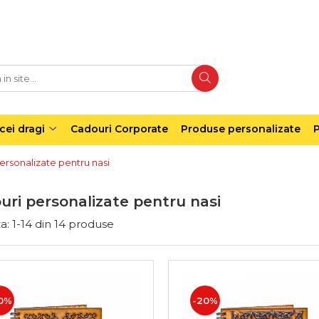
cei dragi
Cadouri Corporate
Produse personalizate
P
ersonalizate pentru nasi
uri personalizate pentru nasi
a:
1-
14
din
14
produse
0%
-20%