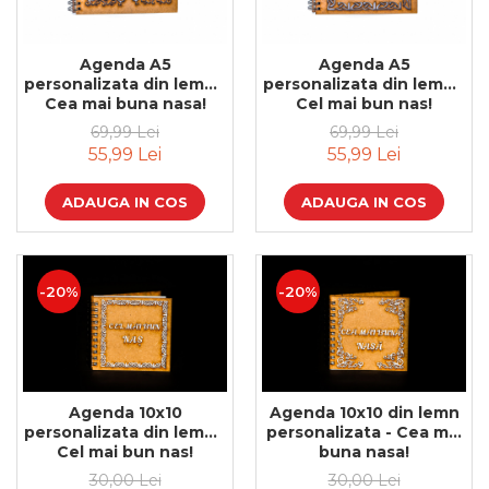
Feng Shui
Tablouri personalizate
Agenda A5
Agenda A5
personalizata din lemn -
personalizata din lemn -
IQ Puzzle
Cea mai buna nasa!
Cel mai bun nas!
Diplome si Plachete
69,99 Lei
69,99 Lei
55,99 Lei
55,99 Lei
Insigne
Felicitari din lemn
ADAUGA IN COS
ADAUGA IN COS
Felicitari pentru cei dragi
Felicitari cu model
Rame foto din lemn
-20%
-20%
Camion din lemn
Aromaterapie
Papioane din lemn
Agenda 10x10
Agenda 10x10 din lemn
Decoratiuni pentru casa
personalizata din lemn -
personalizata - Cea mai
Genti si portofele barbati din
Cel mai bun nas!
buna nasa!
piele naturala
30,00 Lei
30,00 Lei