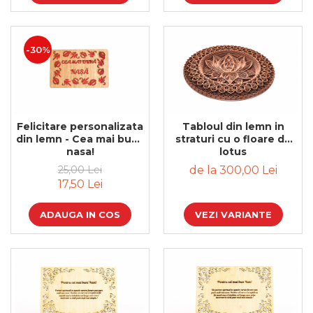
Bijuterii
CERCEI ZAMAC
Ateliere - planse cu nisip colorat
-30%
Felicitare personalizata
Tabloul din lemn in
din lemn - Cea mai buna
straturi cu o floare de
nasa!
lotus
25,00 Lei
de la 300,00 Lei
17,50 Lei
ADAUGA IN COS
VEZI VARIANTE