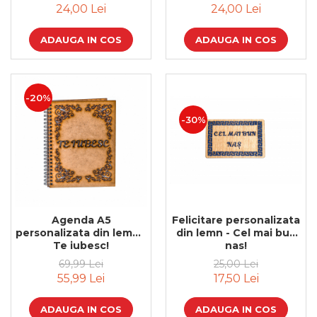
24,00 Lei
24,00 Lei
Cadouri de Paste
Produse personalizate pentru
ADAUGA IN COS
ADAUGA IN COS
nunti si botezuri
Martisoare
Cadouri personalizate pentru
-20%
cei dragi
-30%
Cadouri pentru profesori
Cadouri pentru parinti
Cadouri pentru EA
Cadouri pentru EL
Cadouri pentru iubit
Cadouri pentru iubita
Agenda A5
Felicitare personalizata
Cadouri pentru mama
personalizata din lemn -
din lemn - Cel mai bun
Cadouri pentru tata
Te iubesc!
nas!
Cadouri pentru cea mai buna
69,99 Lei
25,00 Lei
prietena
55,99 Lei
17,50 Lei
Cadouri pentru bunici
Cadouri personalizate pentru nasi
ADAUGA IN COS
ADAUGA IN COS